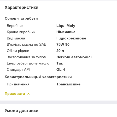
Характеристики
Основні атрибути
Виробник
Liqui Moly
Країна виробник
Німеччина
Вид масла
Гідрокрекінгове
В'язкість масла по SAE
75W-90
Об'єм рідини
20 л
Застосування за типом
Легкові автомобілі
Енергозберігаюче масло
Так
Стандарт API
GL-4
Користувальницькі характеристики
Призначення
Трансмісійне
Приховати
Умови доставки