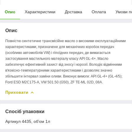
Опис
Характеристики
Доставка
Оплата
Умови п
Опис
Повністю синтетичне трансмісійне масло з високими експлуатаційними
характеристиками, призначене для механічних коробок передач
(особливо автомобілів VW) і гіпоїдних передач, де вимагається
застосування мастильного матеріалу класу API GL-4+. Масло
забезпечує ефективний захист від зносу і корозії. Володіє відмінними
в'язкісно-температурними характеристиками і дозволяє значно
збільшити інтервал заміни оливи. Виконує вимоги: API GL-4+ (GL-4/5);
Ford ESD M2C175-A, VW 501.50 (G50), ZF TE-ML 02D, 08A.
Приховати
Спосіб упаковки
Артикул 4435, об'єм 1л