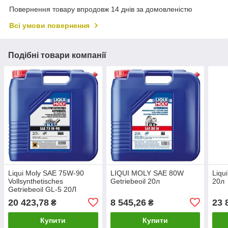
Повернення товару впродовж 14 днів за домовленістю
Всі умови повернення
Подібні товари компанії
Liqui Moly SAE 75W-90
LIQUI MOLY SAE 80W
Liqu
Vollsynthetisches
Getriebeoil 20л
20л
Getriebeoil GL-5 20Л
20 423,78
8 545,26
23 
₴
₴
Купити
Купити