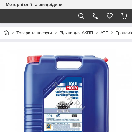
Моторні олії та спецрідини
Товари та послуги
Рідини для АКПП
ATF
Трансміс