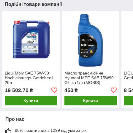
Подібні товари компанії
Liqui Moly SAE 75W-90
Масло трансмісійне
LIQ
Hochleistungs-Getriebeoil
Hyundai MTF SAE 75W90
Getr
20л
GL-4 (1л) (MOBIS)
19 502,70
450
8 5
₴
₴
Купити
Купити
Про нас
95% позитивних з 1299 відгуків за рік