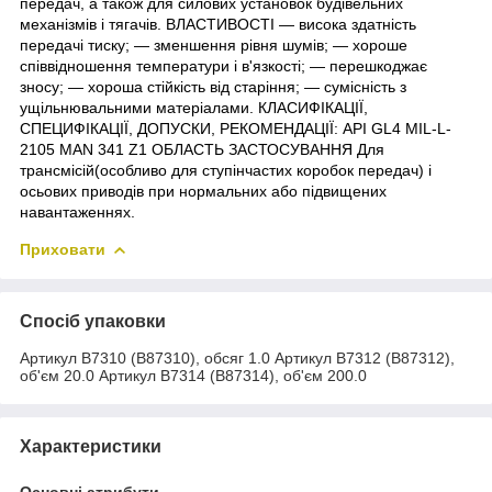
передач, а також для силових установок будівельних
механізмів і тягачів. ВЛАСТИВОСТІ ― висока здатність
передачі тиску; ― зменшення рівня шумів; ― хороше
співвідношення температури і в'язкості; ― перешкоджає
зносу; ― хороша стійкість від старіння; ― сумісність з
ущільнювальними матеріалами. КЛАСИФІКАЦІЇ,
СПЕЦИФІКАЦІЇ, ДОПУСКИ, РЕКОМЕНДАЦІЇ: API GL4 MIL-L-
2105 MAN 341 Z1 ОБЛАСТЬ ЗАСТОСУВАННЯ Для
трансмісій(особливо для ступінчастих коробок передач) і
осьових приводів при нормальних або підвищених
навантаженнях.
Приховати
Спосіб упаковки
Артикул B7310 (B87310), обсяг 1.0 Артикул B7312 (B87312),
об'єм 20.0 Артикул B7314 (B87314), об'єм 200.0
Характеристики
Основні атрибути