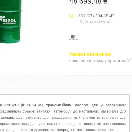
48 699,48 ₴
+380 (67) 394-65-45
Стіл замовлень
повернення товару протягом 14
гатофункціональним
трансмісійним маслом
для універсального
 пред'являють
сучасні вантажні автомобілі до мастильних матеріалів для
о
щонайкраще підходить для змащування всіх елементів трансмісії
для
еремикання передач, для осьових приводів з гипоидным зачепленням.
сок в
раціоналізацію сучасного автопарку, а також економити пальне.