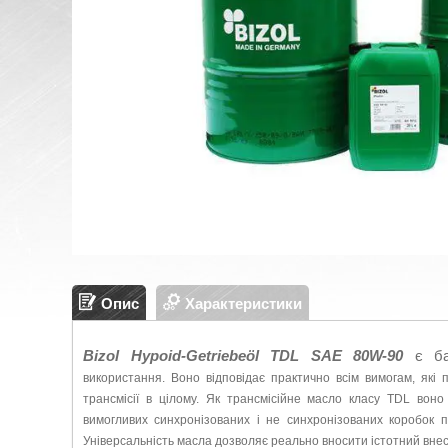
Опис
Характеристики
Bizol Hypoid-Getriebeöl TDL SAE 80W-90
є ба
використання. Воно
відповідає практично всім вимогам, які
трансмісії в цілому. Як трансмісійне масло класу TDL вон
вимогливих синхронізованих і не синхронізованих коробок
п
Універсальність масла дозволяє реально вносити істотний вне