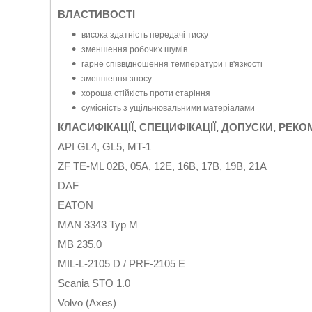
ВЛАСТИВОСТІ
висока здатність передачі тиску
зменшення робочих шумів
гарне співвідношення температури і в'язкості
зменшення зносу
хороша стійкість проти старіння
сумісність з ущільнювальними матеріалами
КЛАСИФІКАЦІЇ, СПЕЦИФІКАЦІЇ, ДОПУСКИ, РЕКО
API GL4, GL5, MT-1
ZF TE-ML 02B, 05A, 12E, 16B, 17B, 19B, 21A
DAF
EATON
MAN 3343 Typ M
MB 235.0
MIL-L-2105 D / PRF-2105 E
Scania STO 1.0
Volvo (Axes)