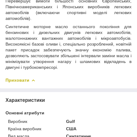
Перевершує вимоги більшості основних Європейських,
Північноамериканських і Японських виробників легкових
автомобілів (включаючи спортивні моделі легкових
автомобілів).
Синтетичне моторне масло останнього покоління для
бензинових і дизельних двигунів легкових автомобілів,
малотоннажних вантажних автомобілів і мікроавтобусів.
Високоякісні базові оливи і, спеціально розроблений, новітній
пакет присадок забезпечують значну економію палива,
дозволяють застосовувати збільшені інтервали заміни масла і
мінімізувати утворення нагару і шламових відкладень в
двигуні і турбокомпресорі.
Приховати
Характеристики
Основні атрибути
Виробник
Gulf
Країна виробник
США
Вид масла
Синтетичне