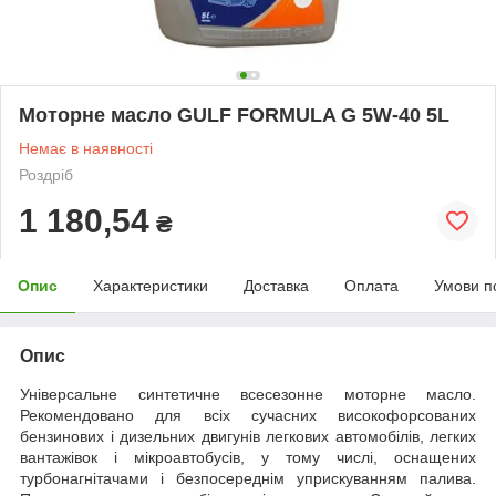
Моторне масло GULF FORMULA G 5W-40 5L
Немає в наявності
Роздріб
1 180,54
₴
Опис
Характеристики
Доставка
Оплата
Умови п
Опис
Універсальне синтетичне всесезонне моторне масло.
Рекомендовано для всіх сучасних високофорсованих
бензинових і дизельних двигунів легкових автомобілів, легких
вантажівок і мікроавтобусів, у тому числі, оснащених
турбонагнітачами і безпосереднім уприскуванням палива.