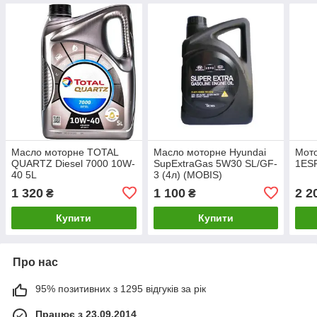
Масло моторне TOTAL
Масло моторне Hyundai
Мото
QUARTZ Diesel 7000 10W-
SupExtraGas 5W30 SL/GF-
1ESP
40 5L
3 (4л) (MOBIS)
1 320
1 100
2 2
₴
₴
Купити
Купити
Про нас
95% позитивних з 1295 відгуків за рік
Працює з 23.09.2014