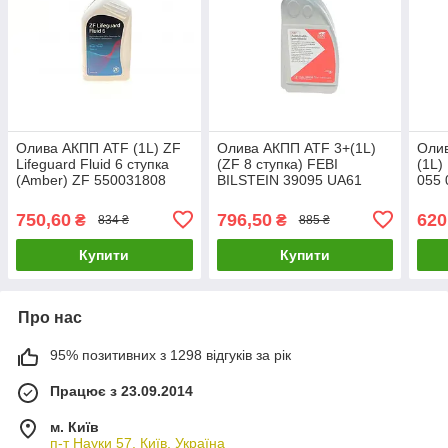
Олива АКПП ATF (1L) ZF
Олива АКПП ATF 3+(1L)
Олив
Lifeguard Fluid 6 ступка
(ZF 8 ступка) FEBI
(1L)
(Amber) ZF 550031808
BILSTEIN 39095 UA61
055 
UA61
MEY
UA6
750,60
796,50
620
₴
₴
834 ₴
885 ₴
Купити
Купити
Про нас
95% позитивних з 1298 відгуків за рік
Працює з 23.09.2014
м. Київ
п-т Науки 57, Київ, Україна