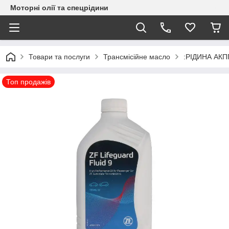
Моторні олії та спецрідини
Товари та послуги
Трансмісійне масло
:РІДИНА АКПП
Топ продажів