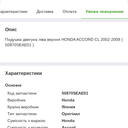
арактеристики
Доставка
Оплата
Умови повернення
Опис
Подушка двигуна ліва верхня HONDA ACCORD CL 2002-2008 (
50870SEAE01 )
Характеристики
Основні
Код запчастини
50870SEAE01
Виробник
Honda
Країна виробник
Японія
Тип запчастини
Оригінал
Сумісність з маркою
Honda
Сумісність з моделлю
Accord