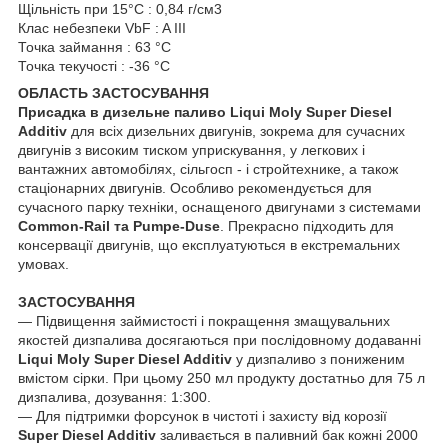
Щільність при 15°C : 0,84 г/см3
Клас небезпеки VbF : A III
Точка займання : 63 °C
Точка текучості : -36 °C
ОБЛАСТЬ ЗАСТОСУВАННЯ
Присадка в дизельне паливо Liqui Moly Super Diesel
Addіtіv
для всіх дизельних двигунів, зокрема для сучасних
двигунів з високим тиском уприскування, у легкових і
вантажних автомобілях, сільгосп - і стройтехнике, а також
стаціонарних двигунів. Особливо рекомендується для
сучасного парку техніки, оснащеного двигунами з системами
Common-Rail та Pumpe-Duse
. Прекрасно підходить для
консервації двигунів, що експлуатуються в екстремальних
умовах.
ЗАСТОСУВАННЯ
― Підвищення займистості і покращення змащувальних
якостей дизпалива досягаються при послідовному додаванні
Liqui Moly Super Diesel Addіtіv
у дизпаливо з пониженим
вмістом сірки. При цьому 250 мл продукту достатньо для 75 л
дизпалива, дозування: 1:300.
― Для підтримки форсунок в чистоті і захисту від корозії
Super Diesel Addіtіv
заливається в паливний бак кожні 2000