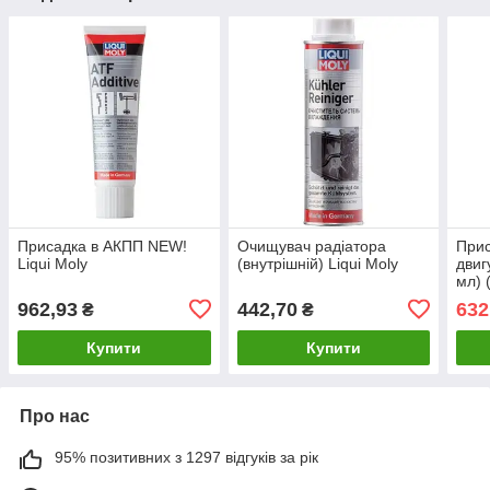
Присадка в АКПП NEW!
Очищувач радіатора
Прис
Liqui Moly
(внутрішній) Liqui Moly
двиг
мл) 
LIQ
962,93
442,70
632
₴
₴
Купити
Купити
Про нас
95% позитивних з 1297 відгуків за рік