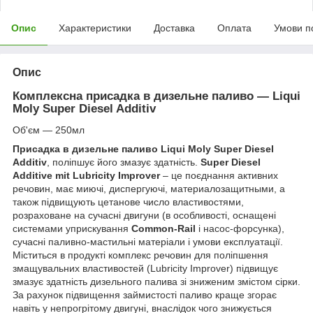
Опис
Характеристики
Доставка
Оплата
Умови п
Опис
Комплексна присадка в дизельне паливо ― Liqui
Moly Super Diesel Addіtіv
Об'єм ― 250мл
Присадка в дизельне паливо Liqui Moly Super Diesel
Addіtіv
, поліпшує його змазує здатність.
Super Diesel
Additive mit Lubricity Improver
– це поєднання активних
речовин, має миючі, диспергуючі, материалозащитными, а
також підвищують цетанове число властивостями,
розраховане на сучасні двигуни (в особливості, оснащені
системами уприскування
Common-Rail
і насос-форсунка),
сучасні паливно-мастильні матеріали і умови експлуатації.
Міститься в продукті комплекс речовин для поліпшення
змащувальних властивостей (Lubricity Improver) підвищує
змазує здатність дизельного палива зі зниженим змістом сірки.
За рахунок підвищення займистості паливо краще згорає
навіть у непрогрітому двигуні, внаслідок чого знижується