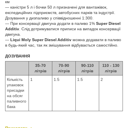
км
― каністри 5 л і бочки 50 л призначені для вантажівок,
експедиційних підприємств, автобусних парків та індустрії.
Дозування у дизпаливо у співвідношенні 1:300.
― При консервації двигуна додати в паливо 1%
Super Diesel
Addіtіv
. Слід дотримуватися приписи на випадок консервації
двигуна.
―
Liqui Moly Super Diesel Addіtіv
можна додавати в паливо
в будь-який час, так як змішування відбувається самостійно.
ДОЗУВАННЯ
35-70
70-90
90-110
110 - 130
літрів
літрів
літрів
літрів
Кількість
1
1.5
1.5
2
упаковок
присадки
на обсяг
паливного
бака
Приховати