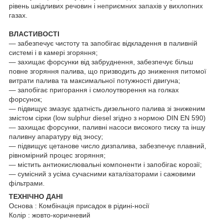
рівень шкідливих речовин і неприємних запахів у вихлопних
газах.
ВЛАСТИВОСТІ
― забезпечує чистоту та запобігає відкладення в паливній
системі і в камері згоряння;
― захищає форсунки від забруднення, забезпечує більш
повне згоряння палива, що призводить до зниження питомої
витрати палива та максимальної потужності двигуна;
― запобігає пригорання і смолоутворення на голках
форсунок;
― підвищує змазує здатність дизельного палива зі зниженим
змістом сірки (low sulphur diesel згідно з нормою DIN EN 590)
― захищає форсунки, паливні насоси високого тиску та іншу
паливну апаратуру від зносу;
― підвищує цетанове число дизпалива, забезпечує плавний,
рівномірний процес згоряння;
― містить антиокислювальні компоненти і запобігає корозії;
― сумісний з усіма сучасними каталізаторами і сажовими
фільтрами.
ТЕХНІЧНО ДАНІ
Основа : Комбінація присадок в рідині-носії
Колір : жовто-коричневий