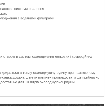
ами
 насоса і системи опалення
орах
холодження з водяними фільтрами
х отворів в системі охолодження легкових і комерційних
ка додається в теплу охолоджуючу рідину при працюючому
 присадка додана, двигун повинен пропрацювати ще приблизно
достатньо для 10 літрів охолоджуючої рідини.