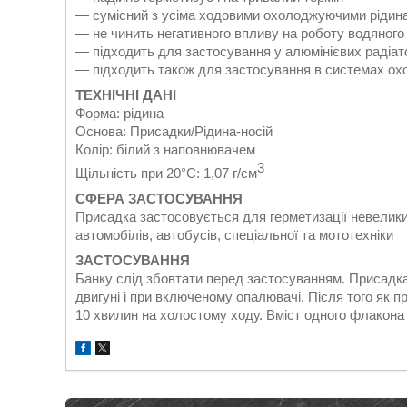
― сумісний з усіма ходовими охолоджуючими рідин
― не чинить негативного впливу на роботу водяного
― підходить для застосування у алюмінієвих радіат
― підходить також для застосування в системах о
ТЕХНІЧНІ ДАНІ
Форма: рідина
Основа: Присадки/Рідина-носій
Колір: білий з наповнювачем
3
Щільність при 20°C: 1,07 г/см
СФЕРА
ЗАСТОСУВАННЯ
Присадка застосовується для герметизації невелики
автомобілів, автобусів, спеціальної та мототехніки
ЗАСТОСУВАННЯ
Банку слід збовтати перед застосуванням. Присад
двигуні і при включеному опалювачі. Після того як
10 хвилин на холостому ходу. Вміст одного флакона 