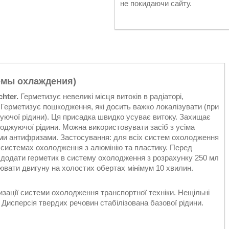
не покидаючи сайту.
стемы охлаждения
)
chter.
Герметизує невеликі місця витоків в радіаторі,
. Герметизує пошкодження, які досить важко локалізувати (при
уючої рідини). Ця присадка швидко усуває витоку. Захищає
лоджуючої рідини. Можна використовувати засіб з усіма
ми антифризами. Застосування: для всіх систем охолодження
в системах охолодження з алюмінію та пластику. Перед
і додати герметик в систему охолодження з розрахунку 250 мл
ювати двигуну на холостих обертах мінімум 10 хвилин.
изації системи охолодження транспортної техніки. Нещільні
 Дисперсія твердих речовин стабілізована базової рідини.