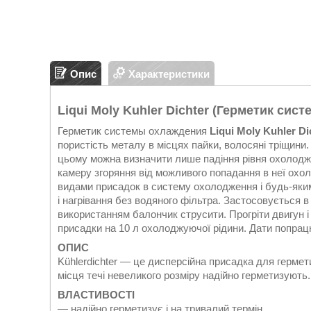
Опис
Характеристики
Liqui Moly Kuhler Dichter (Герметик си
Герметик системы охлаждения
Liqui Moly Kuhler Di
пористість металу в місцях пайки, волосяні тріщини
цьому можна визначити лише падіння рівня охолодж
камеру згоряння від можливого попадання в неї охо
видами присадок в систему охолодження і будь-яки
і нагрівання без водяного фільтра. Застосовується 
використанням балончик струсити. Прогріти двигун 
присадки на 10 л охолоджуючої рідини. Дати попрац
ОПИС
Kühlerdichter ― це дисперсійна присадка для гермет
місця течі невеликого розміру надійно герметизують.
ВЛАСТИВОСТІ
― надійно герметизує і на тривалий термін