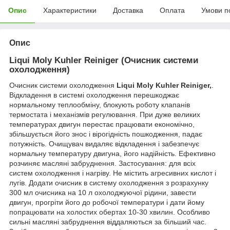
Опис
Характеристики
Доставка
Оплата
Умови п
Опис
Liqui Moly Kuhler Reiniger (Очисник системи
охолодження
)
Очисник системи охолодження
Liqui Moly Kuhler Reiniger,
.
Відкладення в системі охолодження перешкоджає
нормальному теплообміну, блокують роботу клапанів
термостата і механізмів регулювання. При дуже великих
температурах двигун перестає працювати економічно,
збільшується його знос і вірогідність пошкодження, падає
потужність. Очищувач видаляє відкладення і забезпечує
нормальну температуру двигуна, його надійність. Ефективно
розчиняє масляні забруднення. Застосування: для всіх
систем охолодження і нагріву. Не містить агресивних кислот і
лугів. Додати очисник в систему охолодження з розрахунку
300 мл очисника на 10 л охолоджуючої рідини, завести
двигун, прогріти його до робочої температури і дати йому
попрацювати на холостих обертах 10-30 хвилин. Особливо
сильні масляні забруднення віддаляються за більший час.