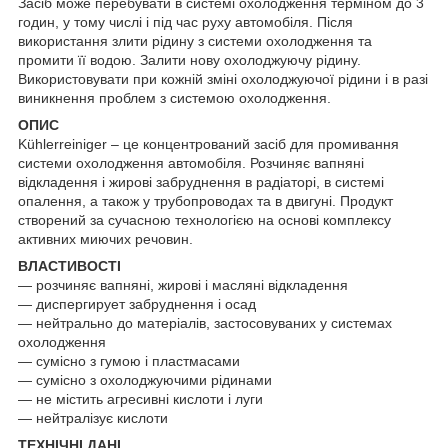
Засіб може перебувати в системі охолодження терміном до 3
годин, у тому числі і під час руху автомобіля. Після
використання злити рідину з системи охолодження та
промити її водою. Залити нову охолоджуючу рідину.
Використовувати при кожній зміні охолоджуючої рідини і в разі
виникнення проблем з системою охолодження.
ОПИС
Kühlerreiniger – це концентрований засіб для промивання
системи охолодження автомобіля. Розчиняє вапняні
відкладення і жирові забруднення в радіаторі, в системі
опалення, а також у трубопроводах та в двигуні. Продукт
створений за сучасною технологією на основі комплексу
активних миючих речовин.
ВЛАСТИВОСТІ
― розчиняє вапняні, жирові і масляні відкладення
― диспергирует забруднення і осад
― нейтрально до матеріалів, застосовуваних у системах
охолодження
― сумісно з гумою і пластмасами
― сумісно з охолоджуючими рідинами
― не містить агресивні кислоти і луги
― нейтралізує кислоти
ТЕХНІЧНІ ДАНІ