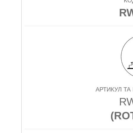
КО
RW
АРТИКУЛ ТА
RW
(
RO