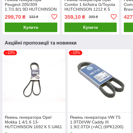
Peugeot 205/309
Combo 1.6i/Astra G/Toyota
Comb
1.7/1.8/1.9D HUTCHINSON
HUTCHINSON 1212 K 5
Brav
1230 K 4 UA61
UA61
(6P
299,70
359,10
427
₴
₴
333 ₴
399 ₴
1270
Купити
Купити
Акційні пропозиції та новинки
–10%
–10%
Ремінь генератора Opel
Ремінь генератора VW T5
Mokka 1.4/1.6 13-
1.9TDI/VW Caddy III
HUTCHINSON 1692 K 5 UA61
1.9/2.0TDI (+AC) (6PK1200)
MEYLE 050 006 1200/D UA61