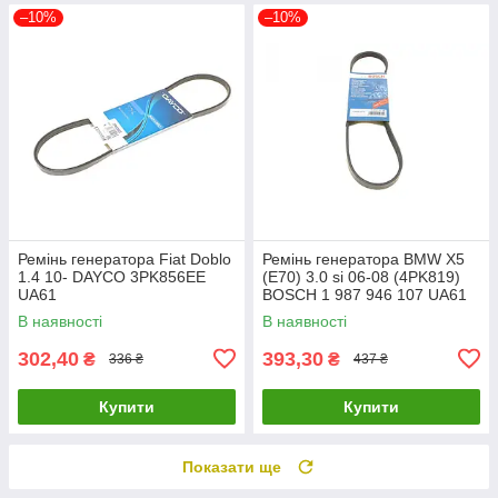
–10%
–10%
Ремінь генератора Fiat Doblo
Ремінь генератора BMW X5
1.4 10- DAYCO 3PK856EE
(E70) 3.0 si 06-08 (4PK819)
UA61
BOSCH 1 987 946 107 UA61
В наявності
В наявності
302,40
393,30
₴
₴
336 ₴
437 ₴
Купити
Купити
Показати ще