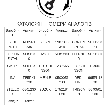
КАТАЛОЖНІ НОМЕРИ АНАЛОГІВ
Виробни
Артикул
Виробни
Артикул
Виробни
Артикул
к
к
к
BLUE
AD05R1
BOSCH
1987948
CONTIN
5PK1230
PRINT
230
348
ENTAL
K1
CONTIN
5PK123
DAYCO
5PK1230
FLENNO
5PK1230
ENTAL
0
R
GATES
5PK123
HUTCHI
1230SK5
HUTCHI
1230K5
0
NSON
NSON
INA
FB5PK1
MEYLE
0500051
RED-
995PK12
230
230
LINE
30
STELLO
0501230
SUZUKI
1752184
TRISCA
8640501
X
SX
E20
N
230
WXQP
10827