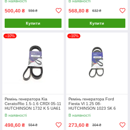
В наявності
В наявності
500,40
568,80
₴
₴
556 ₴
632 ₴
Купити
Купити
–10%
–10%
Ремінь генератора Kia
Ремінь генератора Ford
Cerato/Rio 1.5-1.6 CRDI 05-11
Fiesta VI 1.25 08-
HUTCHINSON 1732 K 5 UA61
HUTCHINSON 1023 SK 6
UA61
В наявності
В наявності
498,60
273,60
₴
₴
554 ₴
304 ₴