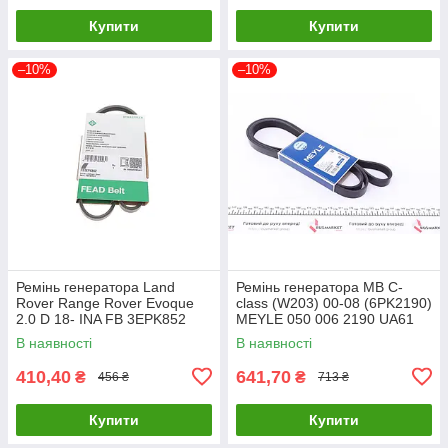
Купити
Купити
–10%
–10%
Ремінь генератора Land
Ремінь генератора MB C-
Rover Range Rover Evoque
class (W203) 00-08 (6PK2190)
2.0 D 18- INA FB 3EPK852
MEYLE 050 006 2190 UA61
UA61
В наявності
В наявності
410,40
641,70
₴
₴
456 ₴
713 ₴
Купити
Купити