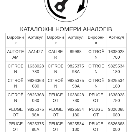
КАТАЛОЖНІ НОМЕРИ АНАЛОГІВ
Виробни
Артикул
Виробни
Артикул
Виробни
Артикул
к
к
к
AUTOTE
AA1427
CALIBE
89988
CITROË
1638028
AM
R
N
780
CITROË
1638028
CITROË
9825375
CITROË
9825534
N
780
N
98A
N
180
CITROË
9826368
CITROË
9825375
CITROË
9825534
N
080
N
98A
N
180
CITROË
9826368
PEUGE
1638028
PEUGE
1638028
N
080
OT
780
OT
780
PEUGE
9825375
PEUGE
9825534
PEUGE
9826368
OT
98A
OT
180
OT
080
PEUGE
9825375
PEUGE
9825534
PEUGE
9826368
OT
98A
OT
180
OT
080