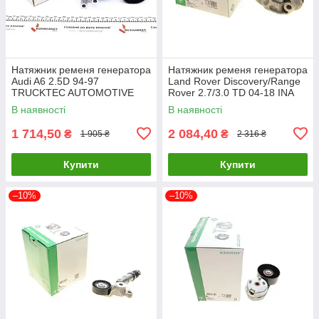
Натяжник ременя генератора
Натяжник ременя генератора
Audi A6 2.5D 94-97
Land Rover Discovery/Range
TRUCKTEC AUTOMOTIVE
Rover 2.7/3.0 TD 04-18 INA
07.19.215 UA61
534 0635 10 UA61
В наявності
В наявності
1 714,50
2 084,40
₴
₴
1 905 ₴
2 316 ₴
Купити
Купити
–10%
–10%