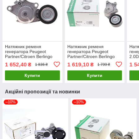
Натяжник ременя
Натяжник ременя
Нат
генератора Peugeot
генератора Peugeot
гене
Partner/Citroen Berlingo
Partner/Citroen Berlingo
2.0D
1.6HDi 10- (65x26)
1.6HDi 10- (65x26) INA 534
04- 
1 652,40
1 619,10
1 5
₴
₴
1 836 ₴
1 799 ₴
(всередині OE)
0903 10 UA61
1631481580 UA61
Купити
Купити
Акційні пропозиції та новинки
–10%
–10%