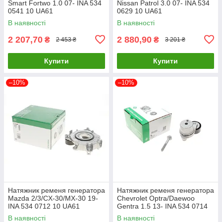
Smart Fortwo 1.0 07- INA 534
Nissan Patrol 3.0 07- INA 534
0541 10 UA61
0629 10 UA61
В наявності
В наявності
2 207,70
2 880,90
₴
₴
2 453 ₴
3 201 ₴
Купити
Купити
–10%
–10%
Натяжник ременя генератора
Натяжник ременя генератора
Mazda 2/3/CX-30/MX-30 19-
Chevrolet Optra/Daewoo
INA 534 0712 10 UA61
Gentra 1.5 13- INA 534 0714
10 UA61
В наявності
В наявності