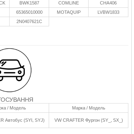
CK
BWK1587
COMLINE
CHA406
65365010000
MOTAQUIP
LVBW1833
2N0407621C
ТОСУВАННЯ
ка / Модель
Марка / Модель
 Автобус (SYI, SYJ)
VW CRAFTER Фургон (SY_, SX_)