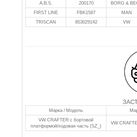
A.B.S.
200170
BORG & BE
FIRST LINE
FBK1587
MAN
TRISCAN
853029142
VW
ЗАС
Марка / Модель
Мар
VW CRAFTER c бортовой
VW CRAFTER
платформой/ходовая часть (SZ_)