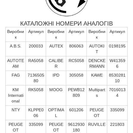
КАТАЛОЖНІ НОМЕРИ АНАЛОГІВ
Виробни
Артикул
Виробни
Артикул
Виробни
Артикул
к
к
к
A.B.S.
200033
AUTEX
806063
AUTOKI
0198195
T
AUTOTE
RA5058
CALIBE
RC5058
DENCKE
W41359
AM
R
RMANN
6
FAG
7136505
IPD
305058
KAWE
8530281
80
10
KM
RK5058
MOOG
PEWB12
Multipart
7016013
Internati
809
s
4
onal
NTY
KLPPE0
OPTIMA
601206
PEUGE
335099
06
L
OT
PEUGE
335099
PEUGE
9612930
RUVILLE
221803
OT
OT
180