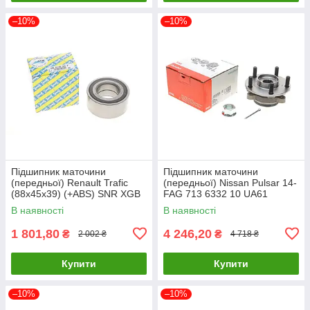
–10%
–10%
Підшипник маточини
Підшипник маточини
(передньої) Renault Trafic
(передньої) Nissan Pulsar 14-
(88x45x39) (+ABS) SNR XGB
FAG 713 6332 10 UA61
41166 S01 P UA61
В наявності
В наявності
1 801,80
4 246,20
₴
₴
2 002 ₴
4 718 ₴
Купити
Купити
–10%
–10%