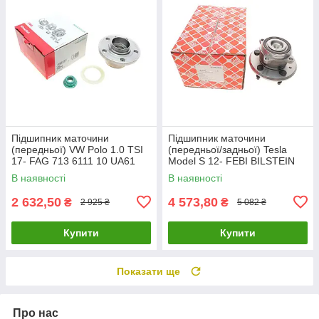
Підшипник маточини
Підшипник маточини
(передньої) VW Polo 1.0 TSI
(передньої/задньої) Tesla
17- FAG 713 6111 10 UA61
Model S 12- FEBI BILSTEIN
181031 UA61
В наявності
В наявності
2 632,50
4 573,80
₴
₴
2 925 ₴
5 082 ₴
Купити
Купити
Показати ще
Про нас