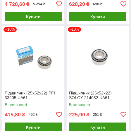
4 728,60
628,20
₴
₴
5 254 ₴
698 ₴
Купити
Купити
–10%
–10%
Підшипник (25x52x22) PFI
Підшипник (25x52x22)
33205 UA61
SOLGY 214032 UA61
В наявності
В наявності
415,80
225,90
₴
₴
462 ₴
251 ₴
Купити
Купити