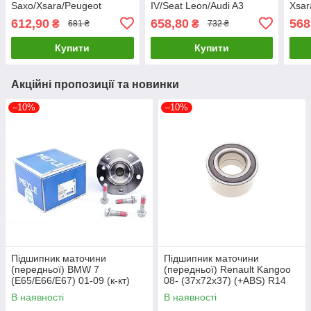
Saxo/Xsara/Peugeot
IV/Seat Leon/Audi A3
Xsar
106/206/306 96- (к-кт) GSP
1.8T/3.2 VR6 99-06 CX
106/
612,90
658,80
568
₴
₴
681 ₴
732 ₴
GK3556 UA61
CX1097 UA61
(37x
100
Купити
Купити
Акційні пропозиції та новинки
–10%
–10%
Підшипник маточини
Підшипник маточини
(передньої) BMW 7
(передньої) Renault Kangoo
(E65/E66/E67) 01-09 (к-кт)
08- (37x72x37) (+ABS) R14
MEYLE 314 652 0002 UA61
SOLGY 216110 UA61
В наявності
В наявності