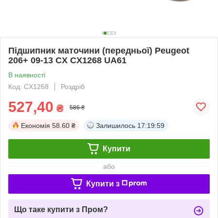
Підшипник маточини (передньої) Peugeot
206+ 09-13 CX CX1268 UA61
В наявності
Код: CX1268
Роздріб
527,40
₴
586 ₴
Економія
58.60 ₴
Залишилось
17:19:58
Купити
або
Купити з
Що таке купити з Пром?