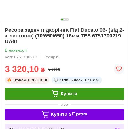
Ресора задня підкорінна Fiat Ducato 06- (від 2-
х листової) (70/650/650) 16мм TES 6751700219
UA61
В наявності
Код: 6751700219
Роздріб
3 320,10
₴
3 689 ₴
Економія
368.90 ₴
Залишилось
01:13:33
Купити
або
Купити з