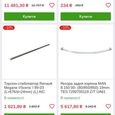
11 481,30
234
₴
₴
12 757 ₴
260 ₴
Купити
Купити
–10%
–10%
Торсіон-стабілізатор Renault
Ресора задня корінна MAN
Megane I/Scenic I 99-03
8.150 00- (80/850/850) 19mm
(L=676/d=24mm) (L) AIC
TES 7290700119 Z/T UA61
56750 UA61
В наявності
В наявності
1 621,80
5 617,80
₴
₴
1 802 ₴
6 242 ₴