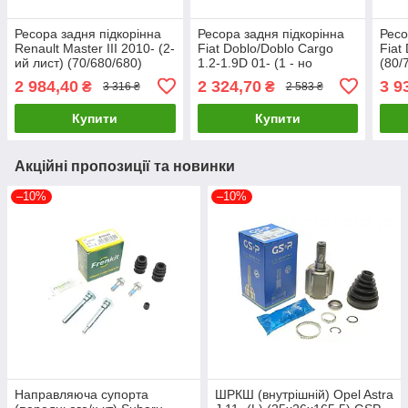
Ресора задня підкорінна
Ресора задня підкорінна
Ресо
Renault Master III 2010- (2-
Fiat Doblo/Doblo Cargo
Fiat
ий лист) (70/680/680)
1.2-1.9D 01- (1 - но
(80/
16mm, спарка TES
листова) TES
519.
2 984,40
2 324,70
3 9
₴
₴
3 316 ₴
2 583 ₴
550200016R6519 UA61
467669626519 Z/Z UA61
Купити
Купити
Акційні пропозиції та новинки
–10%
–10%
Направляюча супорта
ШРКШ (внутрішній) Opel Astra