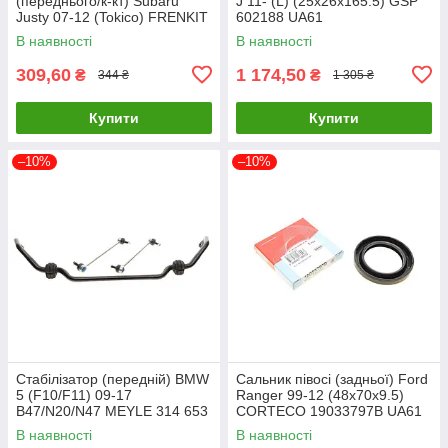
(переднього/к-кт) Subaru
J 11- (L) (25x26x165.5) GSP
Justy 07-12 (Tokico) FRENKIT
602188 UA61
810145 UA61
В наявності
В наявності
309,60
1 174,50
₴
₴
344 ₴
1 305 ₴
Купити
Купити
–10%
–10%
Стабілізатор (передній) BMW
Сальник півосі (задньої) Ford
5 (F10/F11) 09-17
Ranger 99-12 (48x70x9.5)
B47/N20/N47 MEYLE 314 653
CORTECO 19033797B UA61
0015/HD UA61
В наявності
В наявності