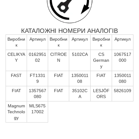
КАТАЛОЖНІ НОМЕРИ АНАЛОГІВ
Виробни
Артикул
Виробни
Артикул
Виробни
Артикул
к
к
к
CELIKYA
0162951
CITROE
5102CA
CS
1067517
Y
02
N
German
000
y
FAST
FT1331
FIAT
1350011
FIAT
1350011
9
08
080
FIAT
1357567
FIAT
35102C
LESJÖF
5826109
080
A
ORS
Magnum
MLS675
Technolo
17002
gy