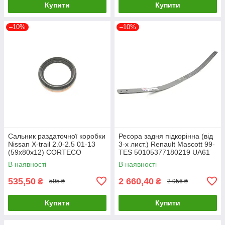
Купити
Купити
–10%
–10%
Сальник раздаточної коробки
Ресора задня підкорінна (від
Nissan X-trail 2.0-2.5 01-13
3-х лист.) Renault Mascott 99-
(59x80x12) CORTECO
TES 50105377180219 UA61
19034986B UA61
В наявності
В наявності
535,50
2 660,40
₴
₴
595 ₴
2 956 ₴
Купити
Купити