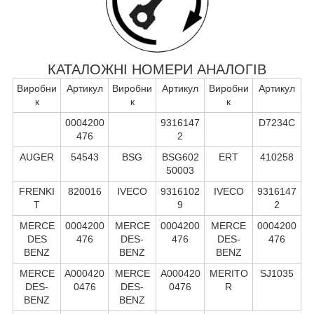
КАТАЛОЖНІ НОМЕРИ АНАЛОГІВ
Виробни
Артикул
Виробни
Артикул
Виробни
Артикул
к
к
к
0004200
9316147
D7234C
476
2
AUGER
54543
BSG
BSG602
ERT
410258
50003
FRENKI
820016
IVECO
9316102
IVECO
9316147
T
9
2
MERCE
0004200
MERCE
0004200
MERCE
0004200
DES
476
DES-
476
DES-
476
BENZ
BENZ
BENZ
MERCE
A000420
MERCE
A000420
MERITO
SJ1035
DES-
0476
DES-
0476
R
BENZ
BENZ