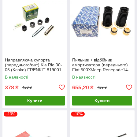
Направляюча супорта
Пильник + відбійник
(переднього/к-кт) Kia Rio 00-
амортизатора (переднього)
05 (Kasko) FRENKIT 819001
Fiat 500X/Jeep Renegade14-
UA61
(к-кт 2шт) GSP 5407950PK
В наявності
В наявності
UA61
378
655,20
₴
₴
420 ₴
728 ₴
Купити
Купити
–10%
–10%