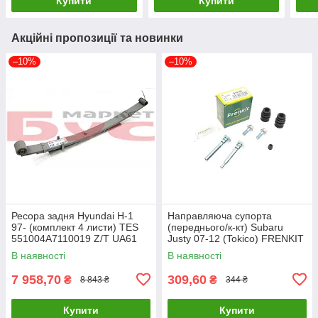
Купити
Купити
Акційні пропозиції та новинки
–10%
–10%
Ресора задня Hyundai H-1
Направляюча супорта
97- (комплект 4 листи) TES
(переднього/к-кт) Subaru
551004A7110019 Z/T UA61
Justy 07-12 (Tokico) FRENKIT
810145 UA61
В наявності
В наявності
7 958,70
309,60
₴
₴
8 843 ₴
344 ₴
Купити
Купити