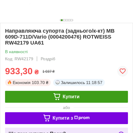
Направляюча супорта (заднього/к-кт) MB
609D-711D/Vario (0004200476) ROTWEISS
RW42179 UA61
В наявності
Код: RW42179
Роздріб
933,30
₴
1 037 ₴
Економія
103.70 ₴
Залишилось
11:18:57
Купити
або
Купити з