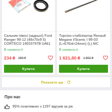
Сальник півосі (задньої) Ford
Торсіон-стабілізатор Renault
Ranger 99-12 (48x70x9.5)
Megane I/Scenic I 99-03
CORTECO 19033797B UA61
(L=676/d=24mm) (L) AIC
56750 UA61
В наявності
В наявності
234
1 621,80
₴
₴
260 ₴
1 802 ₴
Купити
Купити
Показати ще
Про нас
95% позитивних з 1297 відгуків за рік