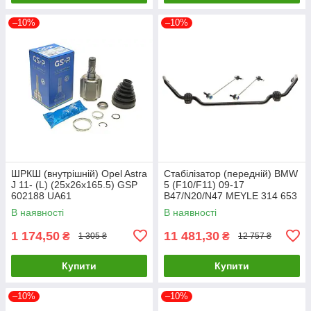
–10%
–10%
ШРКШ (внутрішній) Opel Astra
Стабілізатор (передній) BMW
J 11- (L) (25x26x165.5) GSP
5 (F10/F11) 09-17
602188 UA61
B47/N20/N47 MEYLE 314 653
0015/HD UA61
В наявності
В наявності
1 174,50
11 481,30
₴
₴
1 305 ₴
12 757 ₴
Купити
Купити
–10%
–10%