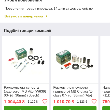
Умови повернення
Повернення товару впродовж 14 днів за домовленістю
Всі умови повернення
Подібні товари компанії
Ремкомплект супорта
Ремкомплект супорта
Нап
(заднього) MB Vito (W639)
(заднього) MB C-class/E-
(зад
03- (d=38mm) (Bosch)
class 07- (d=38mm)(Ate)
711D
(+поршень/направляюча)
(+поршень/направляюча)
FRE
1 004,40
1 010,70
759
₴
₴
1 116 ₴
1 123 ₴
FRENKIT 738128 UA61
SuperKi 738153 UA61