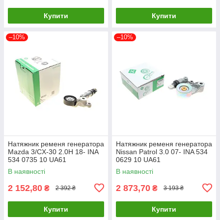
Купити
Купити
–10%
–10%
Натяжник ременя генератора
Натяжник ременя генератора
Mazda 3/CX-30 2.0H 18- INA
Nissan Patrol 3.0 07- INA 534
534 0735 10 UA61
0629 10 UA61
В наявності
В наявності
2 152,80
2 873,70
₴
₴
2 392 ₴
3 193 ₴
Купити
Купити