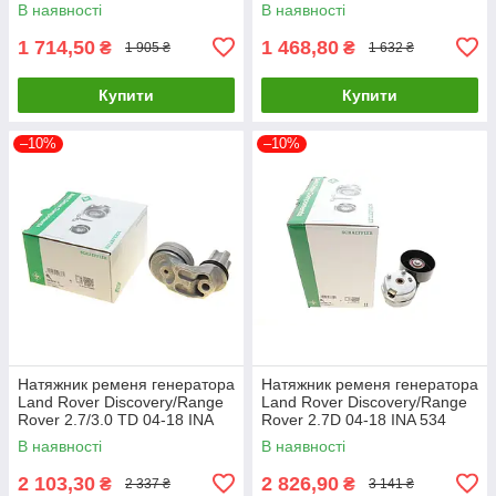
07.19.215 UA61
1.6D INA 534 0795 10 UA61
В наявності
В наявності
1 714,50
1 468,80
₴
₴
1 905 ₴
1 632 ₴
Купити
Купити
–10%
–10%
Натяжник ременя генератора
Натяжник ременя генератора
Land Rover Discovery/Range
Land Rover Discovery/Range
Rover 2.7/3.0 TD 04-18 INA
Rover 2.7D 04-18 INA 534
534 0635 10 UA61
0681 10 UA61
В наявності
В наявності
2 103,30
2 826,90
₴
₴
2 337 ₴
3 141 ₴