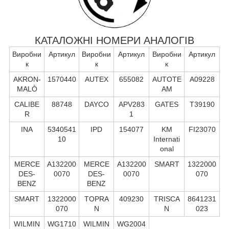
КАТАЛОЖНІ НОМЕРИ АНАЛОГІВ
Виробни
Артикул
Виробни
Артикул
Виробни
Артикул
к
к
к
AKRON-
1570440
AUTEX
655082
AUTOTE
A09228
MALÒ
AM
CALIBE
88748
DAYCO
APV283
GATES
T39190
R
1
INA
5340541
IPD
154077
KM
FI23070
10
Internati
onal
MERCE
A132200
MERCE
A132200
SMART
1322000
DES-
0070
DES-
0070
070
BENZ
BENZ
SMART
1322000
TOPRA
409230
TRISCA
8641231
070
N
N
023
WILMIN
WG1710
WILMIN
WG2004