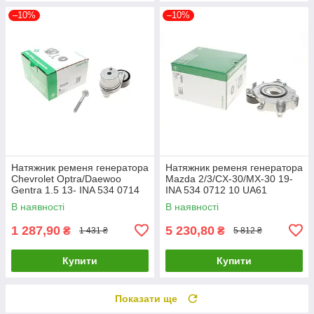
–10%
–10%
Натяжник ременя генератора
Натяжник ременя генератора
Chevrolet Optra/Daewoo
Mazda 2/3/CX-30/MX-30 19-
Gentra 1.5 13- INA 534 0714
INA 534 0712 10 UA61
10 UA61
В наявності
В наявності
1 287,90
5 230,80
₴
₴
1 431 ₴
5 812 ₴
Купити
Купити
Показати ще