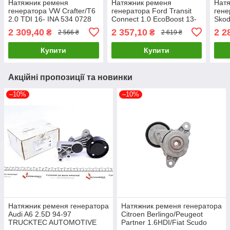
Натяжник ременя
Натяжник ременя
Нат
генератора VW Crafter/T6
генератора Ford Transit
гене
2.0 TDI 16- INA 534 0728
Connect 1.0 EcoBoost 13-
Skod
10 UA61
(65x24) INA 534 0729 10
INA 
2 309,40
2 357,10
2 2
₴
₴
2 566 ₴
2 619 ₴
UA61
Купити
Купити
Акційні пропозиції та новинки
–10%
–10%
Натяжник ременя генератора
Натяжник ременя генератора
Audi A6 2.5D 94-97
Citroen Berlingo/Peugeot
TRUCKTEC AUTOMOTIVE
Partner 1.6HDI/Fiat Scudo