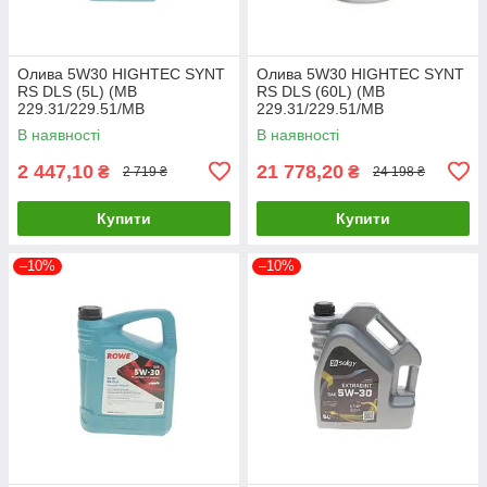
Олива 5W30 HIGHTEC SYNT
Олива 5W30 HIGHTEC SYNT
RS DLS (5L) (MB
RS DLS (60L) (MB
229.31/229.51/MB
229.31/229.51/MB
229.52/BMW LL-04) (ACEA
229.52/BMW LL-04) ACEA
В наявності
В наявності
C2,C3/API 20118-0050-99
C2,C3/API 20118-0600-99
UA61
UA61
2 447,10
21 778,20
₴
₴
2 719 ₴
24 198 ₴
Купити
Купити
–10%
–10%