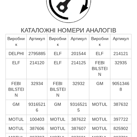
КАТАЛОЖНІ НОМЕРИ АНАЛОГІВ
Виробни
Артикул
Виробни
Артикул
Виробни
Артикул
к
к
к
DELPHI
2795885
ELF
201544
ELF
214121
ELF
214120
ELF
214125
FEBI
32935
BILSTEI
N
FEBI
32934
FEBI
32932
GM
9051346
BILSTEI
BILSTEI
8
N
N
GM
9316521
GM
9316521
MOTUL
387632
6
5
MOTUL
100403
MOTUL
387622
MOTUL
397722
MOTUL
387606
MOTUL
387607
MOTUL
825902