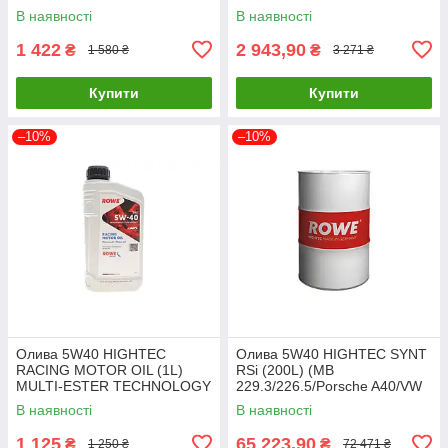
229.52/MB 226.5/BMW LL-04)
C3,C4) ROWE 20121-0050-99
В наявності
В наявності
504020 UA61
UA61
1 422
2 943,90
₴
₴
1 580 ₴
3 271 ₴
Купити
Купити
–10%
–10%
Олива 5W40 HIGHTEC
Олива 5W40 HIGHTEC SYNT
RACING MOTOR OIL (1L)
RSi (200L) (MB
MULTI-ESTER TECHNOLOGY
229.3/226.5/Porsche A40/VW
ROWE 20044-0010-99 UA61
502 00/505 00/RN 0700/071
В наявності
В наявності
20068-2000-99 UA61
1 125
65 223,90
₴
₴
1 250 ₴
72 471 ₴