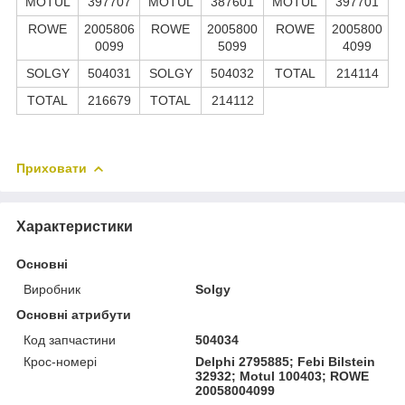
MOTUL
397707
MOTUL
387601
MOTUL
397701
ROWE
2005806
ROWE
2005800
ROWE
2005800
0099
5099
4099
SOLGY
504031
SOLGY
504032
TOTAL
214114
TOTAL
216679
TOTAL
214112
Приховати
Характеристики
Основні
Виробник
Solgy
Основні атрибути
Код запчастини
504034
Крос-номері
Delphi 2795885; Febi Bilstein
32932; Motul 100403; ROWE
20058004099