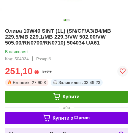
Олива 10W40 SINT (1L) (SN/CF/A3/B4/MB
229.5/MB 229.1/MB 229.3/VW 502.00/VW
505.00/RN0700/RN0710) 504034 UA61
В наявності
Код: 504034
Роздріб
251,10
₴
279 ₴
Економія
27.90 ₴
Залишилось
03:49:23
Купити
або
Купити з