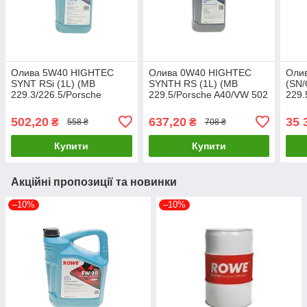
Олива 5W40 HIGHTEC
Олива 0W40 HIGHTEC
Олив
SYNT RSi (1L) (MB
SYNTH RS (1L) (MB
(SN/
229.3/226.5/Porsche
229.5/Porsche A40/VW 502
229.
A40/VW 502 00/505 00/RN
00/505 00) (ACEA A3/B4)
229.
0700/0710) 20068-0010-99
(API 20020-0010-99 UA61
505.
502,20
637,20
35 
₴
₴
558 ₴
708 ₴
UA61
504
Купити
Купити
Акційні пропозиції та новинки
–10%
–10%