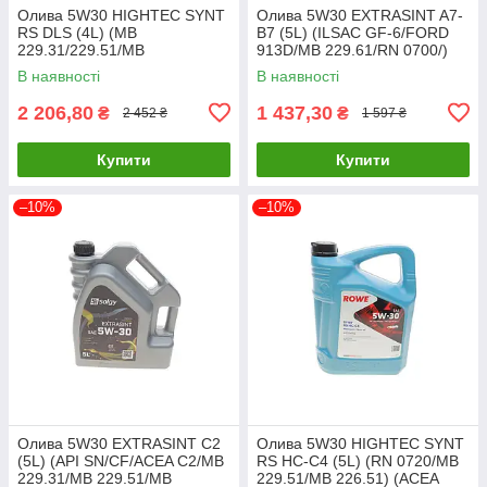
Олива 5W30 HIGHTEC SYNT
Олива 5W30 EXTRASINT A7-
RS DLS (4L) (MB
B7 (5L) (ILSAC GF-6/FORD
229.31/229.51/MB
913D/MB 229.61/RN 0700/)
229.52/BMW LL-04) (ACEA
(API SN Plus/SP) SOLGY
В наявності
В наявності
C2,C3/API 20118-0040-99
504016 UA61
UA61
2 206,80
1 437,30
₴
₴
2 452 ₴
1 597 ₴
Купити
Купити
–10%
–10%
Олива 5W30 EXTRASINT C2
Олива 5W30 HIGHTEC SYNT
(5L) (API SN/CF/ACEA C2/MB
RS HC-C4 (5L) (RN 0720/MB
229.31/MB 229.51/MB
229.51/MB 226.51) (ACEA