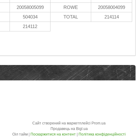
20058005099
ROWE
20058004099
504034
TOTAL
214114
214112
Сайт створений на маркетплейсі
Prom.ua
Продавець на Bigl.ua
Оіл тайм |
Поскаржитися на контент
|
Політика конфіденційності