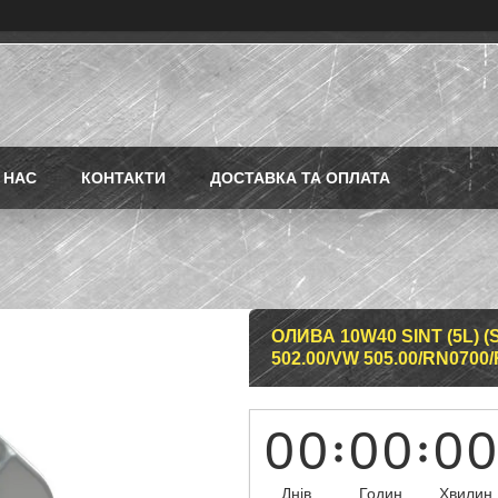
 НАС
КОНТАКТИ
ДОСТАВКА ТА ОПЛАТА
ОЛИВА 10W40 SINT (5L) (S
502.00/VW 505.00/RN0700
0
0
0
0
0
0
Днів
Годин
Хвилин