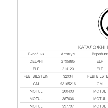
КАТАЛОЖНІ
Виробник
Артикул
Виробник
DELPHI
2795885
ELF
ELF
214120
ELF
FEBI BILSTEIN
32934
FEBI BILST
GM
93165216
GM
MOTUL
100403
MOTUL
MOTUL
387606
MOTUL
MOTUL
397707
MOTUL