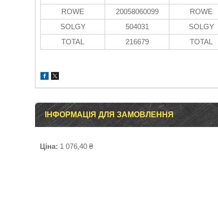
ROWE
20058060099
ROWE
SOLGY
504031
SOLGY
TOTAL
216679
TOTAL
ІНФОРМАЦІЯ ДЛЯ ЗАМОВЛЕННЯ
Ціна:
1 076,40 ₴