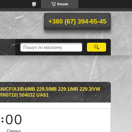
Кошик
+380 (67) 394-65-45
N/CF/A3/B4/MB 229.5/MB 229.1/MB 229.3/VW
/RN0710) 504032 UA61
0
0
Секунд