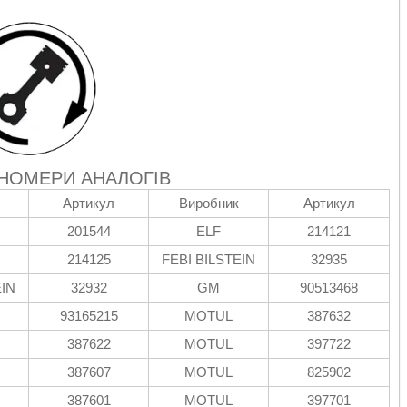
 НОМЕРИ АНАЛОГІВ
Артикул
Виробник
Артикул
201544
ELF
214121
214125
FEBI BILSTEIN
32935
EIN
32932
GM
90513468
93165215
MOTUL
387632
387622
MOTUL
397722
387607
MOTUL
825902
387601
MOTUL
397701