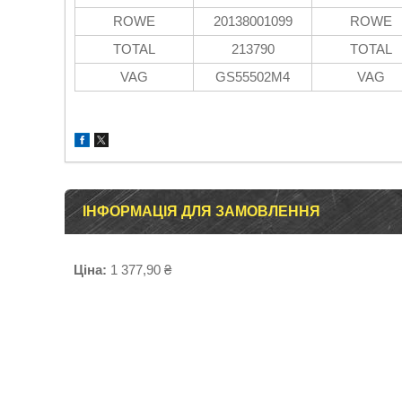
ROWE
20138001099
ROWE
TOTAL
213790
TOTAL
VAG
GS55502M4
VAG
ІНФОРМАЦІЯ ДЛЯ ЗАМОВЛЕННЯ
Ціна:
1 377,90 ₴