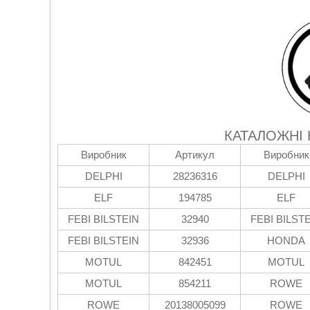
КАТАЛОЖНІ
Виробник
Артикул
Виробник
DELPHI
28236316
DELPHI
ELF
194785
ELF
FEBI BILSTEIN
32940
FEBI BILST
FEBI BILSTEIN
32936
HONDA
MOTUL
842451
MOTUL
MOTUL
854211
ROWE
ROWE
20138005099
ROWE