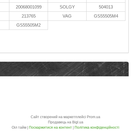
20068001099
SOLGY
504013
213765
VAG
GS55505M4
GS55505M2
Сайт створений на маркетплейсі
Prom.ua
Продавець на Bigl.ua
Оіл тайм |
Поскаржитися на контент
|
Політика конфіденційності