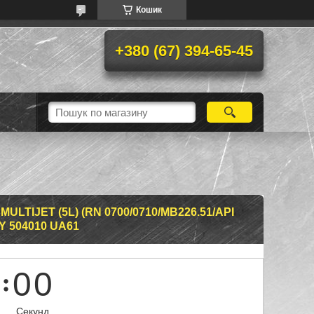
Кошик
+380 (67) 394-65-45
LTIJET (5L) (RN 0700/0710/MB226.51/API
Y 504010 UA61
0
0
Секунд