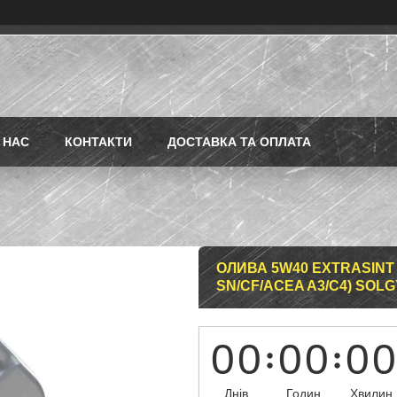
 НАС
КОНТАКТИ
ДОСТАВКА ТА ОПЛАТА
ОЛИВА 5W40 EXTRASINT MU
SN/CF/ACEA A3/C4) SOLG
0
0
0
0
0
0
Днів
Годин
Хвилин