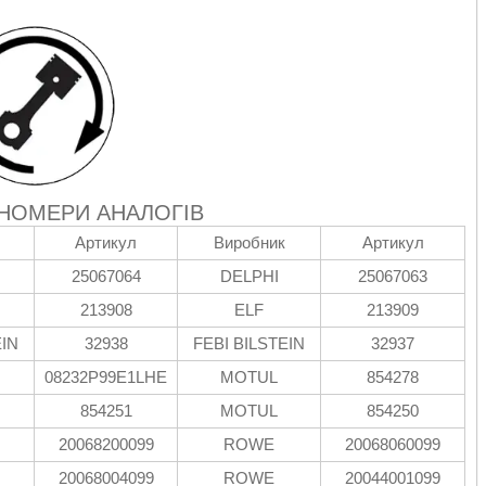
 НОМЕРИ АНАЛОГІВ
Артикул
Виробник
Артикул
25067064
DELPHI
25067063
213908
ELF
213909
EIN
32938
FEBI BILSTEIN
32937
08232P99E1LHE
MOTUL
854278
854251
MOTUL
854250
20068200099
ROWE
20068060099
20068004099
ROWE
20044001099