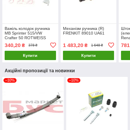
Важіль колодок ручника
Механізм ручника (R)
Шток
MB Sprinter 515/VW
FRENKIT 89010 UA61
(еле
Crafter 50 ROTWEISS
Rena
RWS1685 UA61
FRE
340,20
1 483,20
781
₴
₴
378 ₴
1 648 ₴
Купити
Купити
Акційні пропозиції та новинки
–10%
–10%