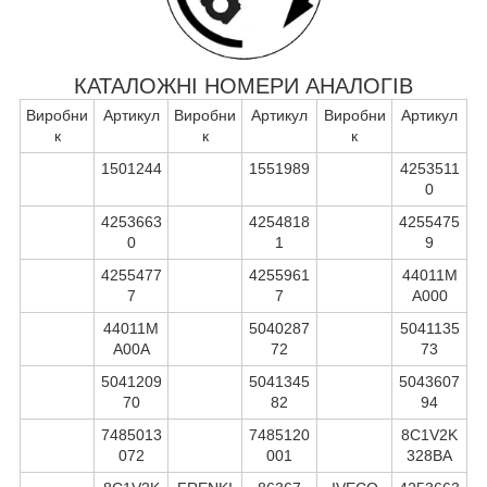
КАТАЛОЖНІ НОМЕРИ АНАЛОГІВ
Виробни
Артикул
Виробни
Артикул
Виробни
Артикул
к
к
к
1501244
1551989
4253511
0
4253663
4254818
4255475
0
1
9
4255477
4255961
44011M
7
7
A000
44011M
5040287
5041135
A00A
72
73
5041209
5041345
5043607
70
82
94
7485013
7485120
8C1V2K
072
001
328BA