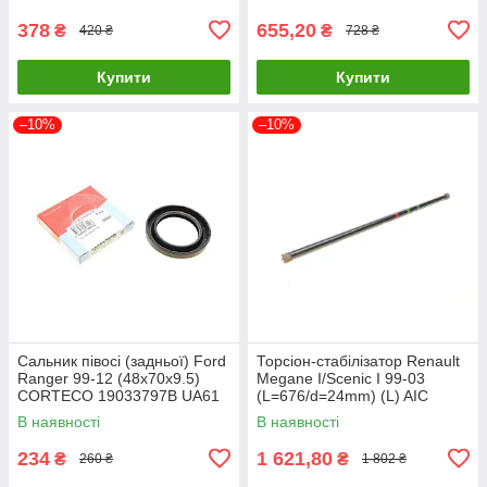
UA61
378
655,20
₴
₴
420 ₴
728 ₴
Купити
Купити
–10%
–10%
Сальник півосі (задньої) Ford
Торсіон-стабілізатор Renault
Ranger 99-12 (48x70x9.5)
Megane I/Scenic I 99-03
CORTECO 19033797B UA61
(L=676/d=24mm) (L) AIC
56750 UA61
В наявності
В наявності
234
1 621,80
₴
₴
260 ₴
1 802 ₴