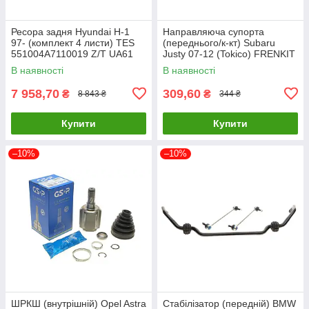
Ресора задня Hyundai H-1
Направляюча супорта
97- (комплект 4 листи) TES
(переднього/к-кт) Subaru
551004A7110019 Z/T UA61
Justy 07-12 (Tokico) FRENKIT
810145 UA61
В наявності
В наявності
7 958,70
309,60
₴
₴
8 843 ₴
344 ₴
Купити
Купити
–10%
–10%
ШРКШ (внутрішній) Opel Astra
Стабілізатор (передній) BMW