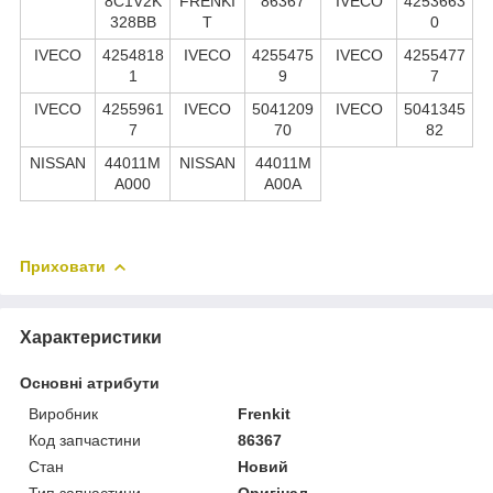
8C1V2K
FRENKI
86367
IVECO
4253663
328BB
T
0
IVECO
4254818
IVECO
4255475
IVECO
4255477
1
9
7
IVECO
4255961
IVECO
5041209
IVECO
5041345
7
70
82
NISSAN
44011M
NISSAN
44011M
A000
A00A
Приховати
Характеристики
Основні атрибути
Виробник
Frenkit
Код запчастини
86367
Стан
Новий
Тип запчастини
Оригінал