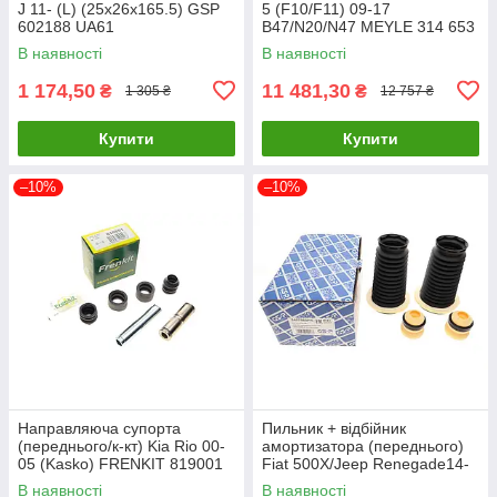
J 11- (L) (25x26x165.5) GSP
5 (F10/F11) 09-17
602188 UA61
B47/N20/N47 MEYLE 314 653
0015/HD UA61
В наявності
В наявності
1 174,50
11 481,30
₴
₴
1 305 ₴
12 757 ₴
Купити
Купити
–10%
–10%
Направляюча супорта
Пильник + відбійник
(переднього/к-кт) Kia Rio 00-
амортизатора (переднього)
05 (Kasko) FRENKIT 819001
Fiat 500X/Jeep Renegade14-
UA61
(к-кт 2шт) GSP 5407950PK
В наявності
В наявності