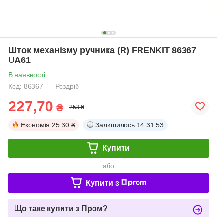
Шток механізму ручника (R) FRENKIT 86367
UA61
В наявності
Код: 86367
Роздріб
227,70
₴
253 ₴
Економія
25.30 ₴
Залишилось
14:31:53
Купити
або
Купити з
Що таке купити з Пром?