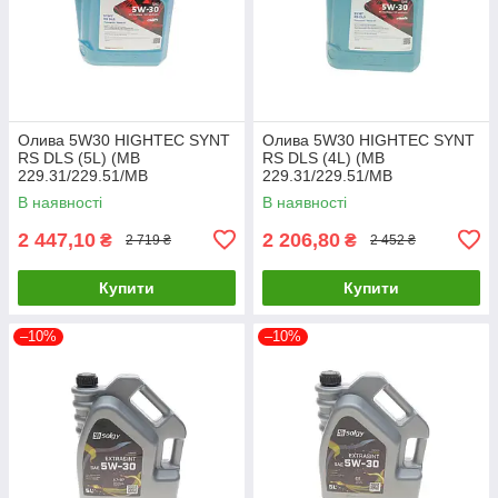
Олива 5W30 HIGHTEC SYNT
Олива 5W30 HIGHTEC SYNT
RS DLS (5L) (MB
RS DLS (4L) (MB
229.31/229.51/MB
229.31/229.51/MB
229.52/BMW LL-04) (ACEA
229.52/BMW LL-04) (ACEA
В наявності
В наявності
C2,C3/API 20118-0050-99
C2,C3/API 20118-0040-99
UA61
UA61
2 447,10
2 206,80
₴
₴
2 719 ₴
2 452 ₴
Купити
Купити
–10%
–10%