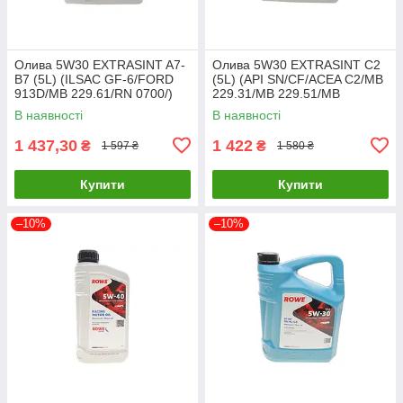
Олива 5W30 EXTRASINT A7-
Олива 5W30 EXTRASINT C2
B7 (5L) (ILSAC GF-6/FORD
(5L) (API SN/CF/ACEA C2/MB
913D/MB 229.61/RN 0700/)
229.31/MB 229.51/MB
(API SN Plus/SP) SOLGY
229.52/MB 226.5/BMW LL-04)
В наявності
В наявності
504016 UA61
504020 UA61
1 437,30
1 422
₴
₴
1 597 ₴
1 580 ₴
Купити
Купити
–10%
–10%