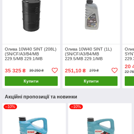
Олива 10W40 SINT (208L)
Олива 10W40 SINT (1L)
Оли
(SN/CF/A3/B4/MB
(SN/CF/A3/B4/MB
SYNT
229.5/MB 229.1/MB
229.5/MB 229.1/MB
229.
229.3/VW 502.00/VW
229.3/VW 502.00/VW
A40/
20 
505.00/RN0700/RN0710)
505.00/RN0700/RN0710)
0700
35 325
251,10
₴
₴
39 250 ₴
279 ₴
22 76
504031 UA61
504034 UA61
UA6
Купити
Купити
Акційні пропозиції та новинки
–10%
–10%