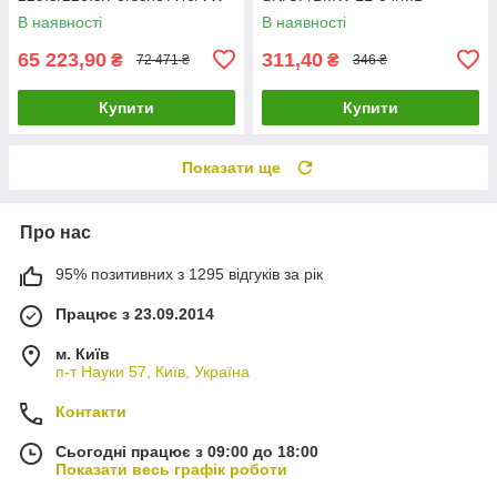
502 00/505 00/RN 0700/071
229.51/PORSCHE C30)
В наявності
В наявності
20068-2000-99 UA61
SOLGY 504025 UA61
65 223,90
311,40
₴
₴
72 471 ₴
346 ₴
Купити
Купити
Показати ще
Про нас
95% позитивних з 1295 відгуків за рік
Працює з 23.09.2014
м. Київ
п-т Науки 57, Київ, Україна
Контакти
Сьогодні працює з 09:00 до 18:00
Показати весь графік роботи