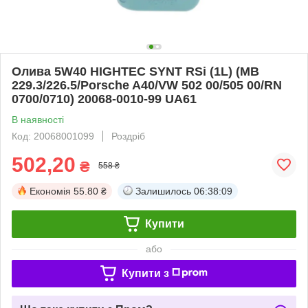
Олива 5W40 HIGHTEC SYNT RSi (1L) (MB
229.3/226.5/Porsche A40/VW 502 00/505 00/RN
0700/0710) 20068-0010-99 UA61
В наявності
Код: 20068001099
Роздріб
502,20
₴
558 ₴
Економія
55.80 ₴
Залишилось
06:38:08
Купити
або
Купити з