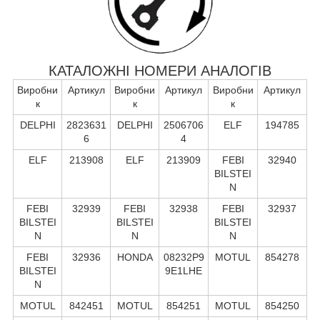
КАТАЛОЖНІ НОМЕРИ АНАЛОГІВ
Виробни
Артикул
Виробни
Артикул
Виробни
Артикул
к
к
к
DELPHI
2823631
DELPHI
2506706
ELF
194785
6
4
ELF
213908
ELF
213909
FEBI
32940
BILSTEI
N
FEBI
32939
FEBI
32938
FEBI
32937
BILSTEI
BILSTEI
BILSTEI
N
N
N
FEBI
32936
HONDA
08232P9
MOTUL
854278
BILSTEI
9E1LHE
N
MOTUL
842451
MOTUL
854251
MOTUL
854250