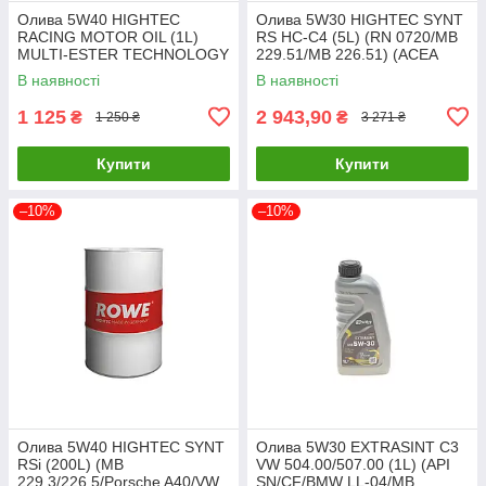
Олива 5W40 HIGHTEC
Олива 5W30 HIGHTEC SYNT
RACING MOTOR OIL (1L)
RS HC-C4 (5L) (RN 0720/MB
MULTI-ESTER TECHNOLOGY
229.51/MB 226.51) (ACEA
ROWE 20044-0010-99 UA61
C3,C4) ROWE 20121-0050-99
В наявності
В наявності
UA61
1 125
2 943,90
₴
₴
1 250 ₴
3 271 ₴
Купити
Купити
–10%
–10%
Олива 5W40 HIGHTEC SYNT
Олива 5W30 EXTRASINT C3
RSi (200L) (MB
VW 504.00/507.00 (1L) (API
229.3/226.5/Porsche A40/VW
SN/CF/BMW LL-04/MB