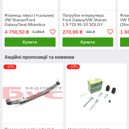
Фланець півосі (+сальник)
Патрубок інтеркулера
Флан
VW Sharan/Ford
Ford Galaxy/VW Sharan
VW T
Galaxy/Seat Alhambra
1.9 TDI 95-10 SOLGY
(26x
1.9/2.0 TDI 00-10 (R) AIC
114168 UA61
UA6
4 756,50
270,90
1 6
₴
₴
5 285 ₴
301 ₴
57024 UA61
Купити
Купити
Акційні пропозиції та новинки
–10%
–10%