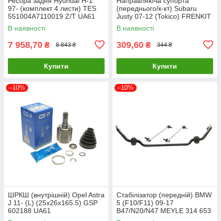
Ресора задня Hyundai H-1
Направляюча супорта
97- (комплект 4 листи) TES
(переднього/к-кт) Subaru
551004A7110019 Z/T UA61
Justy 07-12 (Tokico) FRENKIT
810145 UA61
В наявності
В наявності
7 958,70
309,60
₴
₴
8 843 ₴
344 ₴
Купити
Купити
–10%
–10%
ШРКШ (внутрішній) Opel Astra
Стабілізатор (передній) BMW
J 11- (L) (25x26x165.5) GSP
5 (F10/F11) 09-17
602188 UA61
B47/N20/N47 MEYLE 314 653
0015/HD UA61