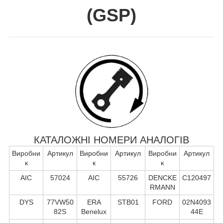
(
GSP
)
КАТАЛОЖНІ НОМЕРИ АНАЛОГІВ
Виробни
Артикул
Виробни
Артикул
Виробни
Артикул
к
к
к
AIC
57024
AIC
55726
DENCKE
C120497
RMANN
DYS
77VW50
ERA
STB01
FORD
02N4093
82S
Benelux
44E