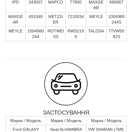
IPD
343007
MAPCO
77800
MAXGE
490667
AR
MAXGE
491048
METZG
7210034
MEYLE
1004980
AR
ER
244S
MEYLE
1004980
ROTWEI
RWS219
TALOSA
77VW50
244
SS
9
82S
ЗАСТОСУВАННЯ
Марка / Модель
Марка / Модель
Марка / Модель
Ford GALAXY
Seat ALHAMBRA
VW SHARAN (7M8,