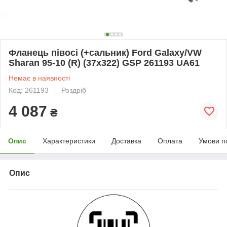
Фланець півосі (+сальник) Ford Galaxy/VW
Sharan 95-10 (R) (37x322) GSP 261193 UA61
Немає в наявності
Код: 261193
Роздріб
4 087
₴
Опис
Характеристики
Доставка
Оплата
Умови п
Опис