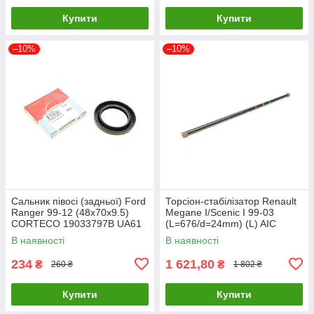
Купити
Купити
–10%
–10%
Сальник півосі (задньої) Ford
Торсіон-стабілізатор Renault
Ranger 99-12 (48x70x9.5)
Megane I/Scenic I 99-03
CORTECO 19033797B UA61
(L=676/d=24mm) (L) AIC
56750 UA61
В наявності
В наявності
234
1 621,80
₴
₴
260 ₴
1 802 ₴
Купити
Купити