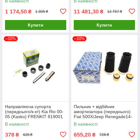
В наявності
В наявності
1 174,50
11 481,30
₴
₴
1 305 ₴
12 757 ₴
Купити
Купити
–10%
–10%
Направляюча супорта
Пильник + відбійник
(переднього/к-кт) Kia Rio 00-
амортизатора (переднього)
05 (Kasko) FRENKIT 819001
Fiat 500X/Jeep Renegade14-
UA61
(к-кт 2шт) GSP 5407950PK
В наявності
В наявності
UA61
378
655,20
₴
₴
420 ₴
728 ₴