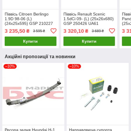
Піввісь Citroen Berlingo
Піввісь Renault Scenic
Півв
1.9D 98-06 (L)
1.5dCi 09- (L) (25x26x680)
Pand
(24x25x595) GSP 210227
GSP 250426 UA61
(25x
UA61
UA6
3 235,50
3 320,10
3 3
₴
₴
3 595 ₴
3 689 ₴
Купити
Купити
Акційні пропозиції та новинки
–10%
–10%
Ресора задня Hyundai H-1
Направляюча супорта