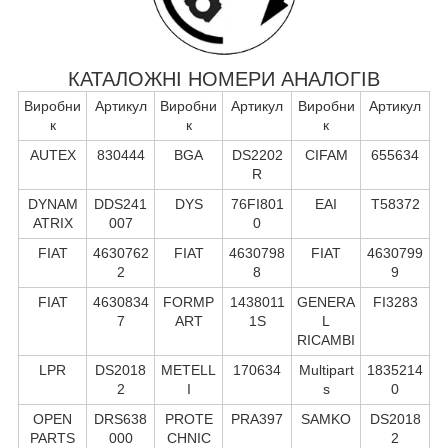
КАТАЛОЖНІ НОМЕРИ АНАЛОГІВ
Виробни
Артикул
Виробни
Артикул
Виробни
Артикул
к
к
к
AUTEX
830444
BGA
DS2202
CIFAM
655634
R
DYNAM
DDS241
DYS
76FI801
EAI
T58372
ATRIX
007
0
FIAT
4630762
FIAT
4630798
FIAT
4630799
2
8
9
FIAT
4630834
FORMP
1438011
GENERA
FI3283
7
ART
1S
L
RICAMBI
LPR
DS2018
METELL
170634
Multipart
1835214
2
I
s
0
OPEN
DRS638
PROTE
PRA397
SAMKO
DS2018
PARTS
000
CHNIC
2