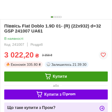
Піввісь Fiat Doblo 1.9D 01- (R) (22x932) d=32
GSP 241007 UA61
В наявності
Код: 241007
Роздріб
3 022,20
₴
3 358 ₴
Економія
335.80 ₴
Залишилось
21:39:29
Купити
або
Купити з
Що таке купити з Пром?