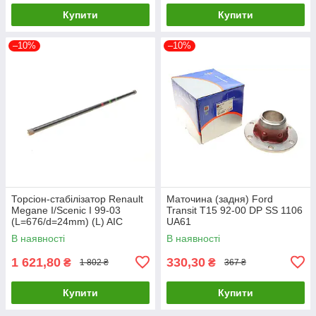
Купити
Купити
–10%
–10%
Торсіон-стабілізатор Renault
Маточина (задня) Ford
Megane I/Scenic I 99-03
Transit T15 92-00 DP SS 1106
(L=676/d=24mm) (L) AIC
UA61
56750 UA61
В наявності
В наявності
1 621,80
330,30
₴
₴
1 802 ₴
367 ₴
Купити
Купити