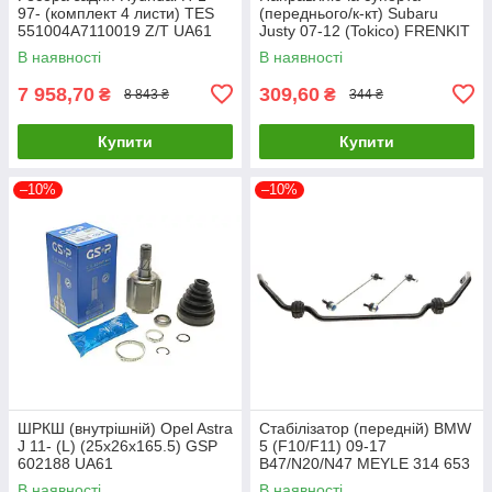
97- (комплект 4 листи) TES
(переднього/к-кт) Subaru
551004A7110019 Z/T UA61
Justy 07-12 (Tokico) FRENKIT
810145 UA61
В наявності
В наявності
7 958,70
309,60
₴
₴
8 843 ₴
344 ₴
Купити
Купити
–10%
–10%
ШРКШ (внутрішній) Opel Astra
Стабілізатор (передній) BMW
J 11- (L) (25x26x165.5) GSP
5 (F10/F11) 09-17
602188 UA61
B47/N20/N47 MEYLE 314 653
0015/HD UA61
В наявності
В наявності