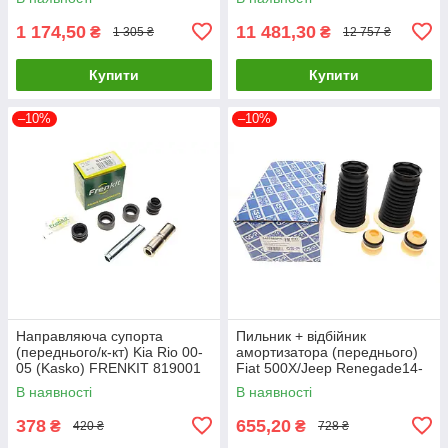
1 174,50
11 481,30
₴
₴
1 305 ₴
12 757 ₴
Купити
Купити
–10%
–10%
Направляюча супорта
Пильник + відбійник
(переднього/к-кт) Kia Rio 00-
амортизатора (переднього)
05 (Kasko) FRENKIT 819001
Fiat 500X/Jeep Renegade14-
UA61
(к-кт 2шт) GSP 5407950PK
В наявності
В наявності
UA61
378
655,20
₴
₴
420 ₴
728 ₴