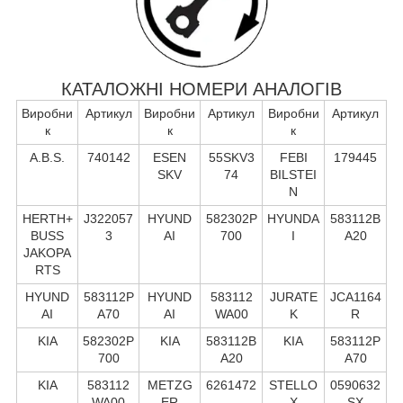
КАТАЛОЖНІ НОМЕРИ АНАЛОГІВ
Виробни
Артикул
Виробни
Артикул
Виробни
Артикул
к
к
к
A.B.S.
740142
ESEN
55SKV3
FEBI
179445
SKV
74
BILSTEI
N
HERTH+
J322057
HYUND
582302P
HYUNDA
583112B
BUSS
3
AI
700
I
A20
JAKOPA
RTS
HYUND
583112P
HYUND
583112
JURATE
JCA1164
AI
A70
AI
WA00
K
R
KIA
582302P
KIA
583112B
KIA
583112P
700
A20
A70
KIA
583112
METZG
6261472
STELLO
0590632
WA00
ER
X
SX