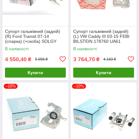
Супорт гальмівний (задній)
Супорт гальмівний (задній)
(R) Ford Transit 07-14
(L) VW Caddy III 03-15 FEBI
(спарка) (+скоба) SOLGY
BILSTEIN 178760 UA61
223083 UA61
В наявності
В наявності
4 550,40
3 764,70
₴
₴
5 056 ₴
4 183 ₴
Купити
Купити
–10%
–10%