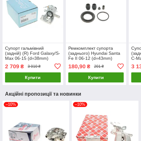
Супорт гальмівний
Ремкомплект супорта
Супо
(задній) (R) Ford Galaxy/S-
(заднього) Hyundai Santa
(зад
Max 06-15 (d=38mm)
Fe II 06-12 (d=43mm)
C-Ma
(TRW) Ід. №1483 L 393723
(Mando) FRENKIT 243032
(d=3
2 709
180,90
3 1
₴
₴
3 010 ₴
201 ₴
UA61
UA61
UA6
Купити
Купити
Акційні пропозиції та новинки
–10%
–10%