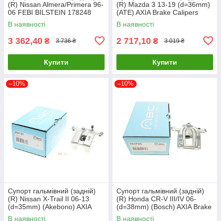
(R) Nissan Almera/Primera 96-
(R) Mazda 3 13-19 (d=36mm)
06 FEBI BILSTEIN 178248
(ATE) AXIA Brake Calipers
UA61
395001 UA61
В наявності
В наявності
3 362,40
2 717,10
₴
₴
3 736 ₴
3 019 ₴
Купити
Купити
–10%
–10%
Супорт гальмівний (задній)
Супорт гальмівний (задній)
(R) Nissan X-Trail II 06-13
(R) Honda CR-V III/IV 06-
(d=35mm) (Akebono) AXIA
(d=38mm) (Bosch) AXIA Brake
Brake Calipers 394127 UA61
Calipers 394725 UA61
В наявності
В наявності