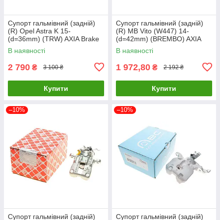
Супорт гальмівний (задній)
Супорт гальмівний (задній)
(R) Opel Astra K 15-
(R) MB Vito (W447) 14-
(d=36mm) (TRW) AXIA Brake
(d=42mm) (BREMBO) AXIA
Calipers 395177 UA61
Brake Calipers 395131 UA61
В наявності
В наявності
2 790
1 972,80
₴
₴
3 100 ₴
2 192 ₴
Купити
Купити
–10%
–10%
Супорт гальмівний (задній)
Супорт гальмівний (задній)