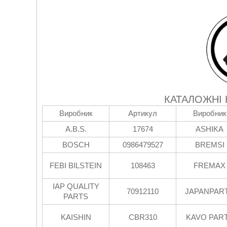
КАТАЛОЖНІ
Виробник
Артикул
Виробник
A.B.S.
17674
ASHIKA
BOSCH
0986479527
BREMSI
FEBI BILSTEIN
108463
FREMAX
IAP QUALITY
70912110
JAPANPAR
PARTS
KAISHIN
CBR310
KAVO PAR