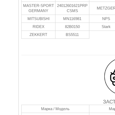
MASTER-SPORT
24012601621PRP
METZGE
GERMANY
CSMS
MITSUBISHI
MN116981
NPS
RIDEX
82B0150
Stark
ZEKKERT
BS5511
ЗАС
Марка / Модель
Мар