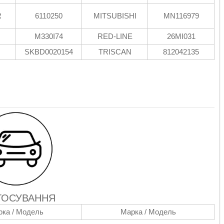
R
6110250
MITSUBISHI
MN116979
M330I74
RED-LINE
26MI031
SKBD0020154
TRISCAN
812042135
ТОСУВАННЯ
ка / Модель
Марка / Модель