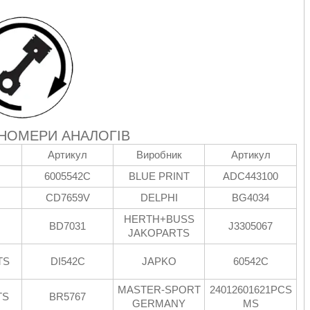
 НОМЕРИ АНАЛОГІВ
Артикул
Виробник
Артикул
6005542C
BLUE PRINT
ADC443100
CD7659V
DELPHI
BG4034
HERTH+BUSS
BD7031
J3305067
JAKOPARTS
TS
DI542C
JAPKO
60542C
MASTER-SPORT
24012601621PCS
TS
BR5767
GERMANY
MS