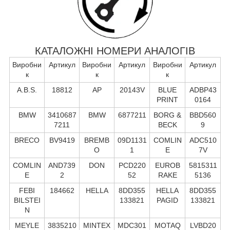
КАТАЛОЖНІ НОМЕРИ АНАЛОГІВ
Виробни
Артикул
Виробни
Артикул
Виробни
Артикул
к
к
к
A.B.S.
18812
AP
20143V
BLUE
ADBP43
PRINT
0164
BMW
3410687
BMW
6877211
BORG &
BBD560
7211
BECK
9
BRECO
BV9419
BREMB
09D1131
COMLIN
ADC510
O
1
E
7V
COMLIN
AND739
DON
PCD220
EUROB
5815311
E
2
52
RAKE
5136
FEBI
184662
HELLA
8DD355
HELLA
8DD355
BILSTEI
133821
PAGID
133821
N
MEYLE
3835210
MINTEX
MDC301
MOTAQ
LVBD20