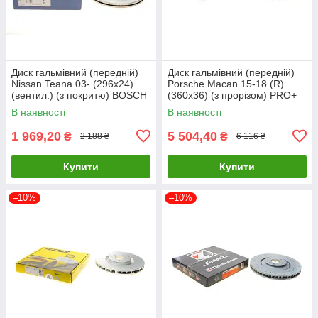
Диск гальмівний (передній)
Диск гальмівний (передній)
Nissan Teana 03- (296x24)
Porsche Macan 15-18 (R)
(вентил.) (з покритю) BOSCH
(360x36) (з прорізом) PRO+
0 986 479 T44 UA61
TEXTAR 92334105 UA61
В наявності
В наявності
1 969,20
5 504,40
₴
₴
2 188 ₴
6 116 ₴
Купити
Купити
–10%
–10%