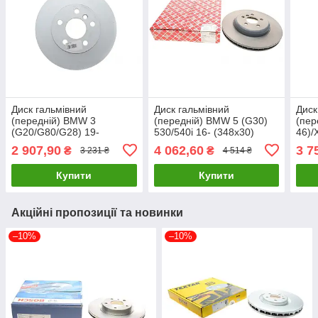
Диск гальмівний
Диск гальмівний
Диск
(передній) BMW 3
(передній) BMW 5 (G30)
(пер
(G20/G80/G28) 19-
530/540i 16- (348х30)
46)/
(294x22) B47/B48 ATE
B47/B48/B57/B58 FEBI
PRO
2 907,90
4 062,60
3 7
₴
₴
3 231 ₴
4 514 ₴
24.0122-0325.1 UA61
BILSTEIN 179565 UA61
UA6
Купити
Купити
Акційні пропозиції та новинки
–10%
–10%