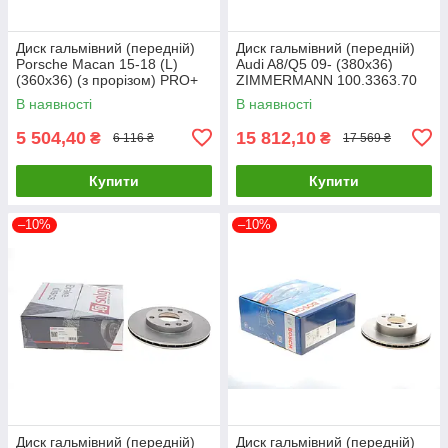
Диск гальмівний (передній)
Диск гальмівний (передній)
Porsche Macan 15-18 (L)
Audi A8/Q5 09- (380x36)
(360x36) (з прорізом) PRO+
ZIMMERMANN 100.3363.70
TEXTAR 92334205 UA61
UA61
В наявності
В наявності
5 504,40
15 812,10
₴
₴
6 116 ₴
17 569 ₴
Купити
Купити
–10%
–10%
Диск гальмівний (передній)
Диск гальмівний (передній)