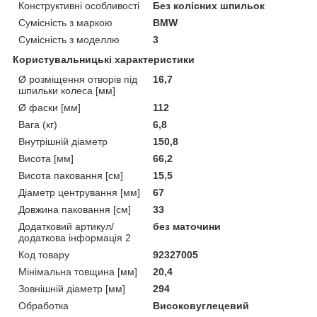
Конструктивні особливості
Без колісних шпильок
Сумісність з маркою
BMW
Сумісність з моделлю
3
Користувальницькі характеристики
Ø розміщення отворів під
16,7
шпильки колеса [мм]
Ø фаски [мм]
112
Вага (кг)
6,8
Внутрішній діаметр
150,8
Висота [мм]
66,2
Висота паковання [см]
15,5
Діаметр центрування [мм]
67
Довжина паковання [см]
33
Додатковий артикул/
без маточини
додаткова інформація 2
Код товару
92327005
Мінімальна товщина [мм]
20,4
Зовнішній діаметр [мм]
294
Обработка
Високовуглецевий