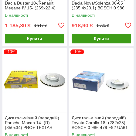
Dacia Duster 10-/Renault
Dacia Nova/Solenza 96-05
Megane IV 15- (269x22.4)
(235.4x20.1) BOSCH 0 986
SOLGY 208069 UA61
479 R52 UA61
В наявності
В наявності
1 185,30
918,90
₴
₴
1 317 ₴
1 021 ₴
Купити
Купити
–10%
–10%
Диск гальмівний (передній)
Диск гальмівний (передній)
Porsche Macan 14- (R)
Toyota Corolla 18- (282x25)
(350x34) PRO+ TEXTAR
BOSCH 0 986 479 F92 UA61
92319105 UA61
В наявності
В наявності