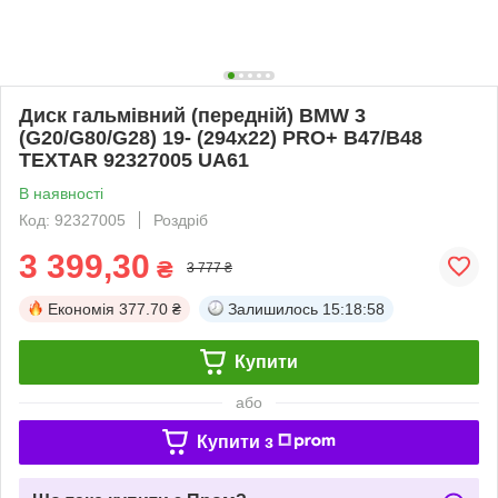
Диск гальмівний (передній) BMW 3
(G20/G80/G28) 19- (294x22) PRO+ B47/B48
TEXTAR 92327005 UA61
В наявності
Код: 92327005
Роздріб
3 399,30
₴
3 777 ₴
Економія
377.70 ₴
Залишилось
15:18:57
Купити
або
Купити з