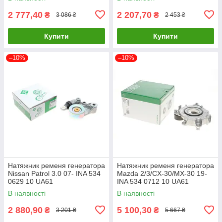
2 777,40
2 207,70
₴
₴
3 086 ₴
2 453 ₴
Купити
Купити
–10%
–10%
Натяжник ременя генератора
Натяжник ременя генератора
Nissan Patrol 3.0 07- INA 534
Mazda 2/3/CX-30/MX-30 19-
0629 10 UA61
INA 534 0712 10 UA61
В наявності
В наявності
2 880,90
5 100,30
₴
₴
3 201 ₴
5 667 ₴