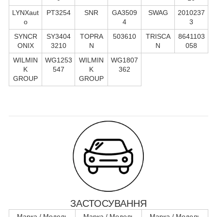
LYNXaut
PT3254
SNR
GA3509
SWAG
2010237
o
4
3
SYNCR
SY3404
TOPRA
503610
TRISCA
8641103
ONIX
3210
N
N
058
WILMIN
WG1253
WILMIN
WG1807
K
547
K
362
GROUP
GROUP
ЗАСТОСУВАННЯ
Марка / Модель
Марка / Модель
Марка / Модель