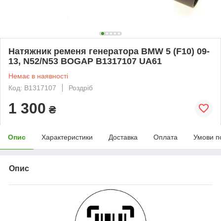
Натяжник ременя генератора BMW 5 (F10) 09-
13, N52/N53 BOGAP B1317107 UA61
Немає в наявності
Код: B1317107
Роздріб
1 300
₴
Опис
Характеристики
Доставка
Оплата
Умови п
Опис