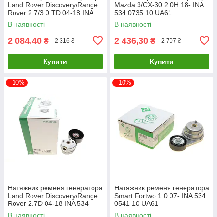
Land Rover Discovery/Range
Mazda 3/CX-30 2.0H 18- INA
Rover 2.7/3.0 TD 04-18 INA
534 0735 10 UA61
534 0635 10 UA61
В наявності
В наявності
2 084,40
2 436,30
₴
₴
2 316 ₴
2 707 ₴
Купити
Купити
–10%
–10%
Натяжник ременя генератора
Натяжник ременя генератора
Land Rover Discovery/Range
Smart Fortwo 1.0 07- INA 534
Rover 2.7D 04-18 INA 534
0541 10 UA61
0681 10 UA61
В наявності
В наявності