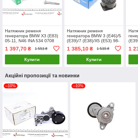
Натяжник ременя
Натяжник ременя
Нат
генератора BMW X3 (E83)
генератора BMW 3 (E46)/5
гене
05-11, N46 INA 534 0708
(E39)/7 (E38)/X5 (E53) 98-
(E39
10 UA61
05 M47/M57 SKF VKM
0239
1 397,70
1 385,10
1 2
₴
₴
1 553 ₴
1 539 ₴
38224 UA61
Купити
Купити
Акційні пропозиції та новинки
–10%
–10%