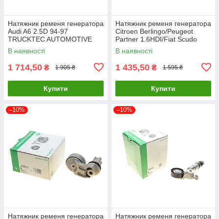
Натяжник ременя генератора
Натяжник ременя генератора
Audi A6 2.5D 94-97
Citroen Berlingo/Peugeot
TRUCKTEC AUTOMOTIVE
Partner 1.6HDI/Fiat Scudo
07.19.215 UA61
1.6D INA 534 0795 10 UA61
В наявності
В наявності
1 714,50
1 435,50
₴
₴
1 905 ₴
1 595 ₴
Купити
Купити
–10%
–10%
Натяжник ременя генератора
Натяжник ременя генератора