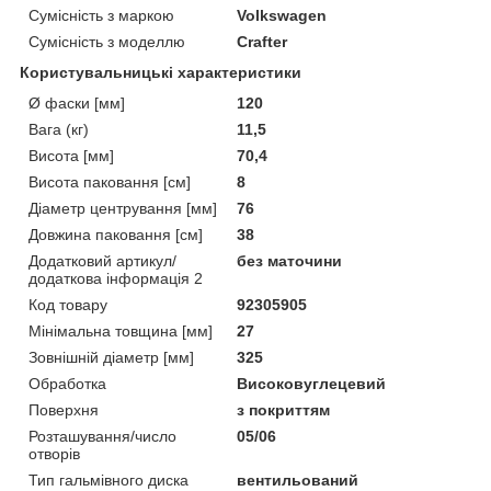
Сумісність з маркою
Volkswagen
Сумісність з моделлю
Crafter
Користувальницькі характеристики
Ø фаски [мм]
120
Вага (кг)
11,5
Висота [мм]
70,4
Висота паковання [см]
8
Діаметр центрування [мм]
76
Довжина паковання [см]
38
Додатковий артикул/
без маточини
додаткова інформація 2
Код товару
92305905
Мінімальна товщина [мм]
27
Зовнішній діаметр [мм]
325
Обработка
Високовуглецевий
Поверхня
з покриттям
Розташування/число
05/06
отворів
Тип гальмівного диска
вентильований