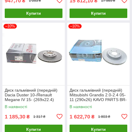
947,70
15 812,10
₴
₴
1 053 ₴
17 569 ₴
Купити
Купити
–10%
–10%
Диск гальмівний (передній)
Диск гальмівний (передній)
Dacia Duster 10-/Renault
Mitsubishi Grandis 2.0-2.4 05-
Megane IV 15- (269x22.4)
11 (290x26) KAVO PARTS BR-
SOLGY 208069 UA61
5767-C UA61
В наявності
В наявності
1 185,30
1 622,70
₴
₴
1 317 ₴
1 803 ₴
Купити
Купити