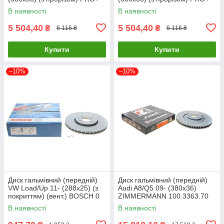
TEXTAR 92334105 UA61
TEXTAR 92334205 UA61
В наявності
В наявності
5 504,40
5 504,40
₴
₴
6 116 ₴
6 116 ₴
Купити
Купити
–10%
–10%
Диск гальмівний (передній)
Диск гальмівний (передній)
VW Load/Up 11- (288х25) (з
Audi A8/Q5 09- (380x36)
покриттям) (вент.) BOSCH 0
ZIMMERMANN 100.3363.70
986 479 E81 UA61
UA61
В наявності
В наявності