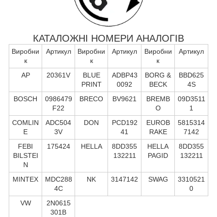
КАТАЛОЖНІ НОМЕРИ АНАЛОГІВ
Виробни
Артикул
Виробни
Артикул
Виробни
Артикул
к
к
к
AP
20361V
BLUE
ADBP43
BORG &
BBD625
PRINT
0092
BECK
4S
BOSCH
0986479
BRECO
BV9621
BREMB
09D3511
F22
O
1
COMLIN
ADC504
DON
PCD192
EUROB
5815314
E
3V
41
RAKE
7142
FEBI
175424
HELLA
8DD355
HELLA
8DD355
BILSTEI
132211
PAGID
132211
N
MINTEX
MDC288
NK
3147142
SWAG
3310521
4C
0
VW
2N0615
301B