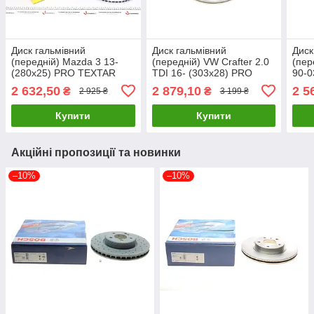
Диск гальмівний
Диск гальмівний
Диск
(передній) Mazda 3 13-
(передній) VW Crafter 2.0
(пер
(280x25) PRO TEXTAR
TDI 16- (303x28) PRO
90-0
92267503 UA61
TEXTAR 92288403 UA61
PRO
2 632,50
2 879,10
2 5
₴
₴
2 925 ₴
3 199 ₴
UA6
Купити
Купити
Акційні пропозиції та новинки
–10%
–10%