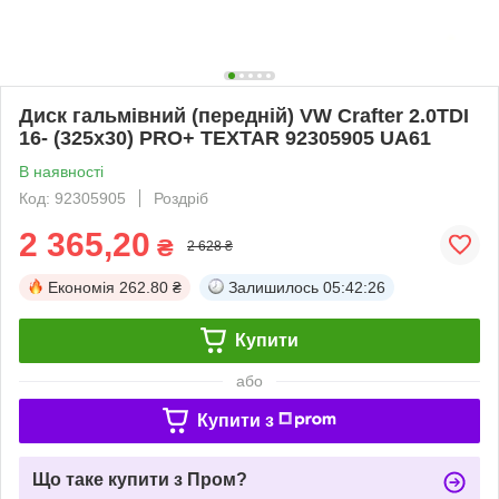
Диск гальмівний (передній) VW Crafter 2.0TDI
16- (325x30) PRO+ TEXTAR 92305905 UA61
В наявності
Код: 92305905
Роздріб
2 365,20
₴
2 628 ₴
Економія
262.80 ₴
Залишилось
05:42:25
Купити
або
Купити з
Що таке купити з Пром?