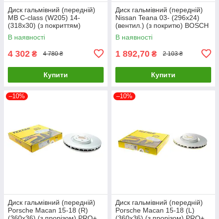
Диск гальмівний (передній)
Диск гальмівний (передній)
MB C-class (W205) 14-
Nissan Teana 03- (296x24)
(318x30) (з покриттям)
(вентил.) (з покритю) BOSCH
(вентил.) BOSCH 0 986 479
0 986 479 T44 UA61
В наявності
В наявності
H37 UA61
4 302
1 892,70
₴
₴
4 780 ₴
2 103 ₴
Купити
Купити
–10%
–10%
Диск гальмівний (передній)
Диск гальмівний (передній)
Porsche Macan 15-18 (R)
Porsche Macan 15-18 (L)
(360x36) (з прорізом) PRO+
(360x36) (з прорізом) PRO+