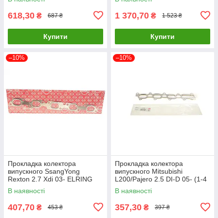
618,30
1 370,70
₴
₴
687 ₴
1 523 ₴
Купити
Купити
–10%
–10%
Прокладка колектора
Прокладка колектора
випускного SsangYong
випускного Mitsubishi
Rexton 2.7 Xdi 03- ELRING
L200/Pajero 2.5 DI-D 05- (1-4
296.260 UA61
циліндр) ELRING 940.580
В наявності
В наявності
UA61
407,70
357,30
₴
₴
453 ₴
397 ₴