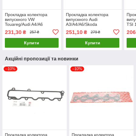
Прокладка колектора
Прокладка колектора
Прок
випускного VW
випускного Audi
випу
Touareg/Audi A4/A6
A3/A4/A6/Skoda
TSI 
2.7TDI/3.0TDI 03- ELRING
Octavia/VW Golf VI 1.8 T
UA6
231,30
251,10
206
₴
₴
257 ₴
279 ₴
148.271 UA61
ELRING 148.190 UA61
Купити
Купити
Акційні пропозиції та новинки
–10%
–10%
Прокладка колектора
Прокладка колектора