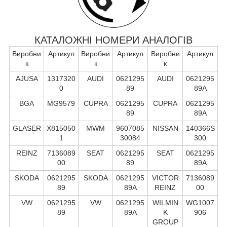
КАТАЛОЖНІ НОМЕРИ АНАЛОГІВ
Виробни
Артикул
Виробни
Артикул
Виробни
Артикул
к
к
к
AJUSA
1317320
AUDI
0621295
AUDI
0621295
0
89
89A
BGA
MG9579
CUPRA
0621295
CUPRA
0621295
89
89A
GLASER
X815050
MWM
9607085
NISSAN
140366S
1
30084
300
REINZ
7136089
SEAT
0621295
SEAT
0621295
00
89
89A
SKODA
0621295
SKODA
0621295
VICTOR
7136089
89
89A
REINZ
00
VW
0621295
VW
0621295
WILMIN
WG1007
89
89A
K
906
GROUP