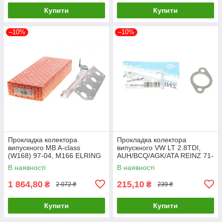
Купити
Купити
–10%
–10%
Прокладка колектора
Прокладка колектора
випускного MB A-class
випускного VW LT 2.8TDI,
(W168) 97-04, M166 ELRING
AUH/BCQ/AGK/ATA REINZ 71-
142.030 UA61
36089-00 UA61
В наявності
В наявності
1 864,80
215,10
₴
₴
2 072 ₴
239 ₴
Купити
Купити