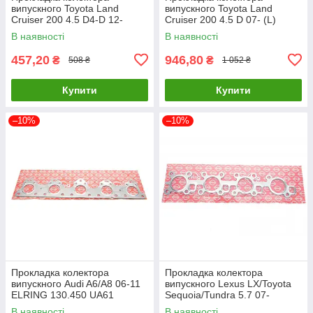
випускного Toyota Land
випускного Toyota Land
Cruiser 200 4.5 D4-D 12-
Cruiser 200 4.5 D 07- (L)
ELRING 564.260 UA61
ELRING 483.860 UA61
В наявності
В наявності
457,20
946,80
₴
₴
508 ₴
1 052 ₴
Купити
Купити
–10%
–10%
Прокладка колектора
Прокладка колектора
випускного Audi A6/A8 06-11
випускного Lexus LX/Toyota
ELRING 130.450 UA61
Sequoia/Tundra 5.7 07-
ELRING 707.900 UA61
В наявності
В наявності