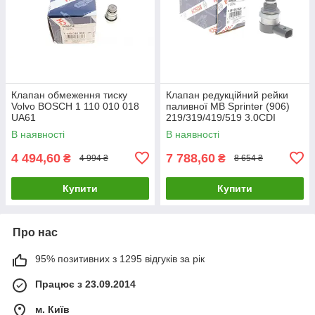
Клапан обмеження тиску
Клапан редукційний рейки
Volvo BOSCH 1 110 010 018
паливної MB Sprinter (906)
UA61
219/319/419/519 3.0CDI
OM642 BOSCH 0 281 002 826
В наявності
В наявності
UA61
4 494,60
7 788,60
₴
₴
4 994 ₴
8 654 ₴
Купити
Купити
Про нас
95% позитивних з 1295 відгуків за рік
Працює з 23.09.2014
м. Київ