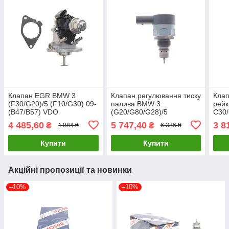
Клапан EGR BMW 3
Клапан регулювання тиску
Клап
(F30/G20)/5 (F10/G30) 09-
палива BMW 3
рейк
(B47/B57) VDO
(G20/G80/G28)/5
C30/
2803601014302 UA61
(G30/F90) 18- B47 BOSCH
12 B
4 485,60
5 747,40
3 8
₴
₴
4 984 ₴
6 386 ₴
0 281 006 886 UA61
UA6
Купити
Купити
Акційні пропозиції та новинки
–10%
–10%