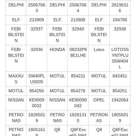
DELPHI
2506706
DELPHI
2506706
DELPHI
2823631
3
4
6
ELF
213909
ELF
213908
ELF
194785
FEBI
32937
FEBI
32940
FEBI
32938
BILSTEI
BILSTEI
BILSTEI
N
N
N
FEBI
32936
HONDA
08232P9
Lotos
LOTOSS
BILSTEI
9E1LHE
YNTPLU
N
S5W404
L
MAXXU
5W40PL
MOTUL
854211
MOTUL
842451
S
US005
MOTUL
854250
MOTUL
854278
MOTUL
854251
NISSAN
KE9009
NISSAN
KE90090
OPEL
1942064
0032
042
PETRO
1828501
PETRO
1828131
PETRON
1805501
NAS
9
NAS
0
AS
9
PETRO
1805161
Q8
Q8FExc
Q8
Q8FExc
NAS
9
el4L5W4
el1L5W4