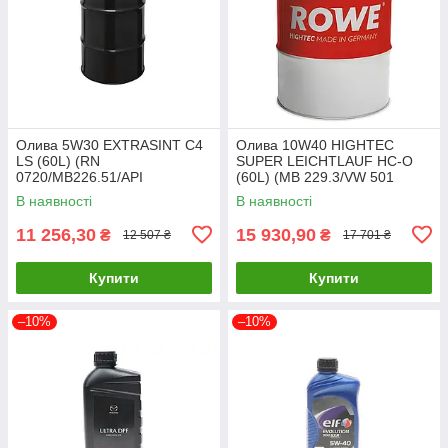
Олива 5W30 EXTRASINT C4
Олива 10W40 HIGHTEC
LS (60L) (RN
SUPER LEICHTLAUF HC-O
0720/MB226.51/API
(60L) (MB 229.3/VW 501
SN/CF/ACEA C4 сумісний
01/505 00/MB 226.5/PSA B71
В наявності
В наявності
A3/B4) SOLGY 504028 UA61
20058-0600-99 UA61
11 256,30
15 930,90
₴
₴
12 507 ₴
17 701 ₴
Купити
Купити
–10%
–10%