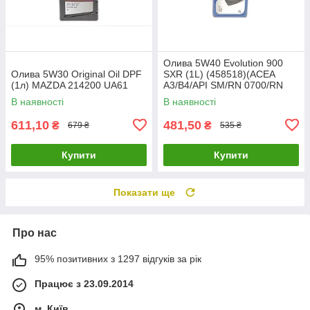
Олива 5W40 Evolution 900
Олива 5W30 Original Oil DPF
SXR (1L) (458518)(ACEA
(1л) MAZDA 214200 UA61
A3/B4/API SM/RN 0700/RN
0710) ELF 213897 UA61
В наявності
В наявності
611,10
481,50
₴
₴
679 ₴
535 ₴
Купити
Купити
Показати ще
Про нас
95% позитивних з 1297 відгуків за рік
Працює з 23.09.2014
м. Київ