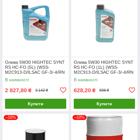
Олива 5W30 HIGHTEC SYNT
Олива 5W30 HIGHTEC SYNT
RS HC-FO (5L) (WSS-
RS HC-FO (1L) (WSS-
M2C913-D/ILSAC GF-3/-4/RN
M2C913-D/ILSAC GF-3/-4/RN
0700/18-1811 S1/STJLR.
0700/18-1811 S1/STJLR.
В наявності
В наявності
20146-0050-99 UA61
20146-0010-99 UA61
2 827,80
628,20
₴
₴
3 142 ₴
698 ₴
Купити
Купити
–10%
–10%