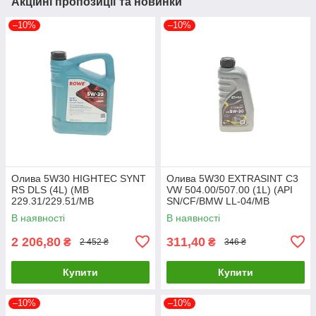
Акційні пропозиції та новинки
–10%
–10%
Олива 5W30 HIGHTEC SYNT
Олива 5W30 EXTRASINT C3
RS DLS (4L) (MB
VW 504.00/507.00 (1L) (API
229.31/229.51/MB
SN/CF/BMW LL-04/MB
229.52/BMW LL-04) (ACEA
229.51/PORSCHE C30)
В наявності
В наявності
C2,C3/API 20118-0040-99
SOLGY 504025 UA61
UA61
2 206,80
311,40
₴
₴
2 452 ₴
346 ₴
Купити
Купити
–10%
–10%