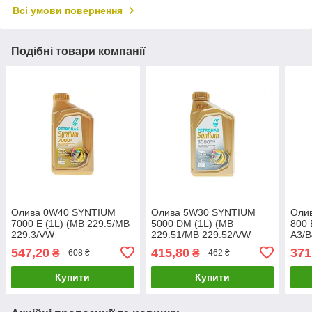
Всі умови повернення
Подібні товари компанії
Олива 0W40 SYNTIUM
Олива 5W30 SYNTIUM
Оли
7000 E (1L) (MB 229.5/MB
5000 DM (1L) (MB
800 
229.3/VW
229.51/MB 229.52/VW
A3/B
502.00/505.00/LL-
505.00/505.01/LL-04)
229
547,20
415,80
371
₴
₴
608 ₴
462 ₴
01/RN0710/Ford WSS-
(заміна на 70957E
501.
M2C93 70722E18EU UA61
70644E18EU UA61
707
Купити
Купити