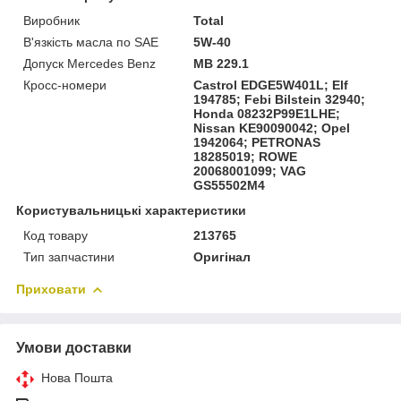
Виробник
Total
В'язкість масла по SAE
5W-40
Допуск Mercedes Benz
MB 229.1
Кросс-номери
Castrol EDGE5W401L; Elf
194785; Febi Bilstein 32940;
Honda 08232P99E1LHE;
Nissan KE90090042; Opel
1942064; PETRONAS
18285019; ROWE
20068001099; VAG
GS55502M4
Користувальницькі характеристики
Код товару
213765
Тип запчастини
Оригінал
Приховати
Умови доставки
Нова Пошта