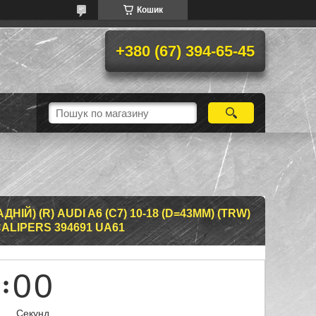
Кошик
+380 (67) 394-65-45
ІЙ) (R) AUDI A6 (C7) 10-18 (D=43MM) (TRW)
CALIPERS 394691 UA61
0
0
Секунд