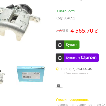
В наявності
Код:
394691
4 565,70 ₴
5 073 ₴
Купити
Купити з
+380 (67) 394-65-45
Стіл замовлень
повернення товару протягом 14