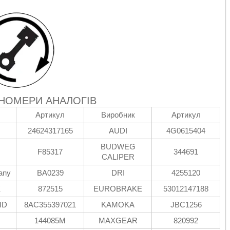
 НОМЕРИ АНАЛОГІВ
Артикул
Виробник
Артикул
24624317165
AUDI
4G0615404
BUDWEG
F85317
344691
CALIPER
any
BA0239
DRI
4255120
K
872515
EUROBRAKE
53012147188
ID
8AC355397021
KAMOKA
JBC1256
144085M
MAXGEAR
820992