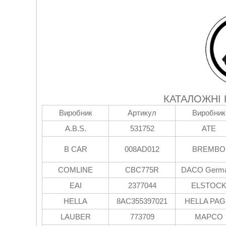
КАТАЛОЖНІ
Виробник
Артикул
Виробник
A.B.S.
531752
ATE
B CAR
008AD012
BREMBO
COMLINE
CBC775R
DACO Germ
EAI
2377044
ELSTOC
HELLA
8AC355397021
HELLA PAG
LAUBER
773709
MAPCO