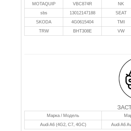
MOTAQUIP
VBC874R
NK
sbs
13012147188
SEAT
SKODA
4G0615404
TMI
TRW
BHT308E
VW
ЗАС
Марка / Модель
Мар
Audi A6 (4G2, C7, 4GC)
Audi A6 A