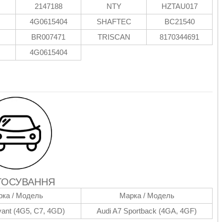
2147188
NTY
HZTAU017
4G0615404
SHAFTEC
BC21540
BR007471
TRISCAN
8170344691
4G0615404
ТОСУВАННЯ
ка / Модель
Марка / Модель
vant (4G5, C7, 4GD)
Audi A7 Sportback (4GA, 4GF)