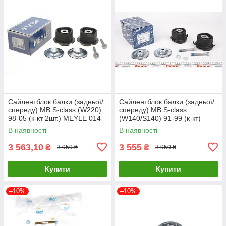
Сайлентблок балки (задньої/
Сайлентблок балки (задньої/
спереду) MB S-class (W220)
спереду) MB S-class
98-05 (к-кт 2шт.) MEYLE 014
(W140/S140) 91-99 (к-кт)
710 0001 UA61
MEYLE 014 035 0061 UA61
В наявності
В наявності
3 563,10
3 555
₴
₴
3 959 ₴
3 950 ₴
Купити
Купити
–10%
–10%