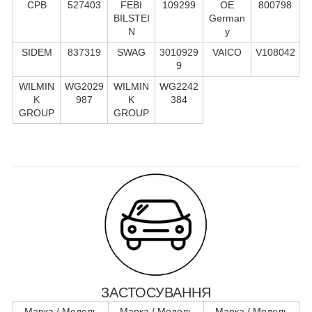
CPB
527403
FEBI
109299
OE
800798
BILSTEI
German
N
y
SIDEM
837319
SWAG
3010929
VAICO
V108042
9
WILMIN
WG2029
WILMIN
WG2242
K
987
K
384
GROUP
GROUP
ЗАСТОСУВАННЯ
Марка / Модель
Марка / Модель
Марка / Модель