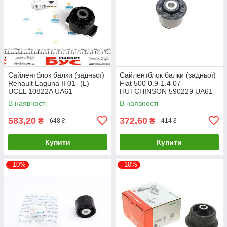
Сайлентблок балки (задньої)
Сайлентблок балки (задньої)
Renault Laguna II 01- (L)
Fiat 500 0.9-1.4 07-
UCEL 10822A UA61
HUTCHINSON 590229 UA61
В наявності
В наявності
583,20
372,60
₴
₴
648 ₴
414 ₴
Купити
Купити
–10%
–10%