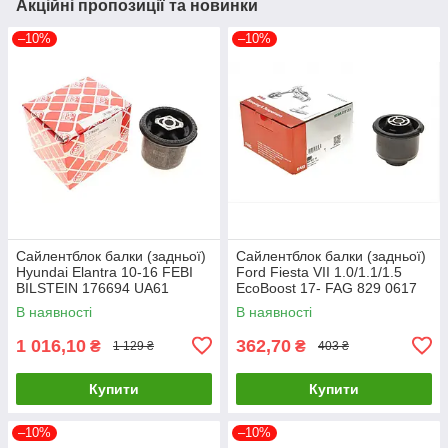
Акційні пропозиції та новинки
–10%
–10%
Сайлентблок балки (задньої)
Сайлентблок балки (задньої)
Hyundai Elantra 10-16 FEBI
Ford Fiesta VII 1.0/1.1/1.5
BILSTEIN 176694 UA61
EcoBoost 17- FAG 829 0617
10 UA61
В наявності
В наявності
1 016,10
362,70
₴
₴
1 129 ₴
403 ₴
Купити
Купити
–10%
–10%