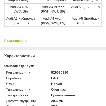
Audi A4 (8W2,
Audi A4 Allroad
Audi A5 (F53, F5P)
8WC, B9)
(8WH, 8WJ, B9)
Audi A5 Кабриолет
Audi A4 Avant
Audi A5 Sportback
(F57, F5E)
(8W5, 8WD, B9)
(F5A, F5F)
Приховати
Характеристики
Основні атрибути
Код запчастини
829060910
Виробник
FAG
Стан
Новий
Тип запчастини
Оригінал
Тип кріплення
Гумометалеве
Діаметр внутрішній
20.3 мм