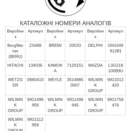
КАТАЛОЖНІ НОМЕРИ АНАЛОГІВ
Виробни
Артикул
Виробни
Артикул
Виробни
Артикул
к
к
к
BorgWar
ZS488
BREMI
20533
DELPHI
GN1049
ner
912B1
(BERU)
HITACHI
134036
KAMOK
7120151
MAZDA
L3G218
A
100B9U
METZG
0880410
MEYLE
3514885
WILMIN
WG1012
ER
0007
K
420
GROUP
WILMIN
WG1496
WILMIN
WG1498
WILMIN
WG1756
K
956
K
945
K
476
GROUP
GROUP
GROUP
WILMIN
WG2112
K
958
GROUP