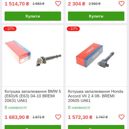
1 514,70
2 304
₴
₴
1 683 ₴
2 560 ₴
Купити
Купити
–10%
–10%
Котушка запалювання BMW 5
Котушка запалювання Honda
(E60)/6 (E63) 04-10 BREMI
Accord VII 2.4 08- BREMI
20631 UA61
20605 UA61
В наявності
В наявності
1 683,90
1 572,30
₴
₴
1 871 ₴
1 747 ₴