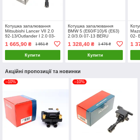
Котушка запалювання
Котушка запалювання
Коту
Mitsubishi Lancer VII 2.0
BMW 5 (E60/F10)/6 (E63)
Mazd
92-13/Outlander I 2.0 03-
2.0/3.0i 07-13 BERU
02-
06 BERU ZSE193 UA61
ZSE144 UA61
1 665,90
1 328,40
1 3
₴
₴
1 851 ₴
1 476 ₴
Купити
Купити
Акційні пропозиції та новинки
–10%
–10%