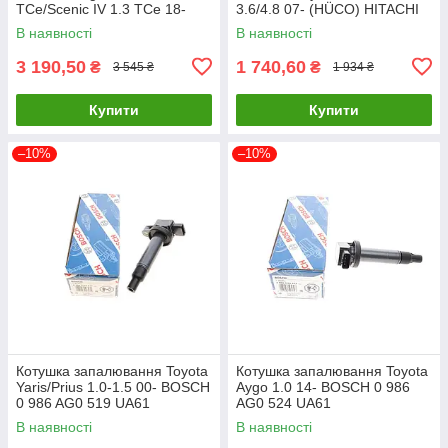
TCe/Scenic IV 1.3 TCe 18-
3.6/4.8 07- (HÜCO) HITACHI
BOSCH 0 986 221 130 UA61
133958 UA61
В наявності
В наявності
3 190,50
1 740,60
₴
₴
3 545 ₴
1 934 ₴
Купити
Купити
–10%
–10%
Котушка запалювання Toyota
Котушка запалювання Toyota
Yaris/Prius 1.0-1.5 00- BOSCH
Aygo 1.0 14- BOSCH 0 986
0 986 AG0 519 UA61
AG0 524 UA61
В наявності
В наявності