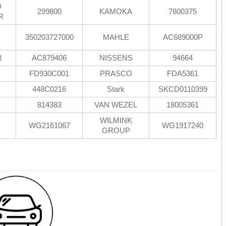
O
299800
KAMOKA
7800375
R
350203727000
MAHLE
AC689000P
R
AC879406
NISSENS
94664
FD930C001
PRASCO
FDA5361
448C0216
Stark
SKCD0110399
814383
VAN WEZEL
18005361
WILMINK
WG2161067
WG1917240
GROUP