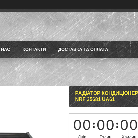
 НАС
КОНТАКТИ
ДОСТАВКА ТА ОПЛАТА
РАДІАТОР КОНДИЦІОНЕРА
NRF 35681 UA61
0
0
0
0
0
0
Днів
Годин
Хвилин