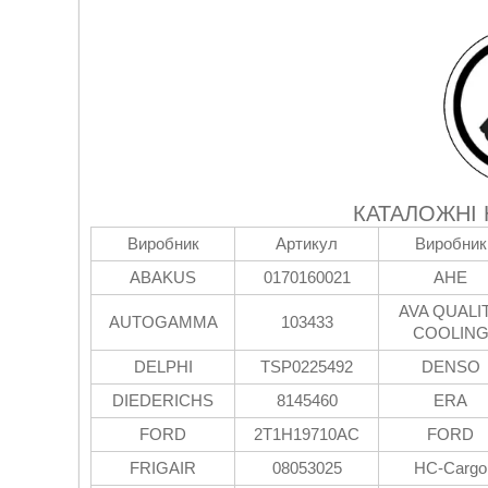
КАТАЛОЖНІ
Виробник
Артикул
Виробник
ABAKUS
0170160021
AHE
AVA QUALI
AUTOGAMMA
103433
COOLIN
DELPHI
TSP0225492
DENSO
DIEDERICHS
8145460
ERA
FORD
2T1H19710AC
FORD
FRIGAIR
08053025
HC-Cargo