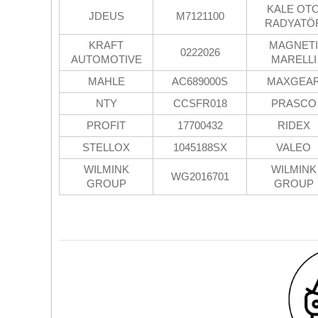
KALE OT
JDEUS
M7121100
RADYATÖ
KRAFT
MAGNETI
0222026
AUTOMOTIVE
MARELLI
MAHLE
AC689000S
MAXGEA
NTY
CCSFR018
PRASCO
PROFIT
17700432
RIDEX
STELLOX
1045188SX
VALEO
WILMINK
WILMINK
WG2016701
GROUP
GROUP