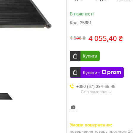
В наявності
Код:
35681
4 055,40 ₴
4 506 ₴
Купити
Купити з
+380 (67) 394-65-45
Стіл замовлень
повернення товару протягом 14