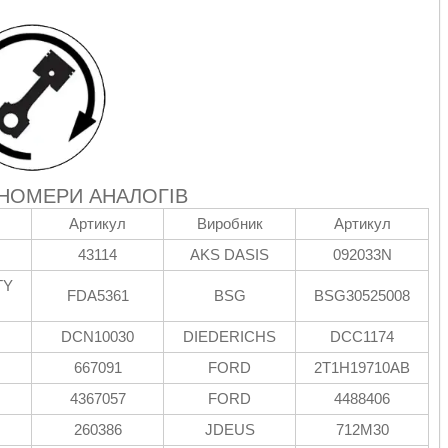
 НОМЕРИ АНАЛОГІВ
Артикул
Виробник
Артикул
43114
AKS DASIS
092033N
TY
FDA5361
BSG
BSG30525008
G
DCN10030
DIEDERICHS
DCC1174
667091
FORD
2T1H19710AB
4367057
FORD
4488406
260386
JDEUS
712M30