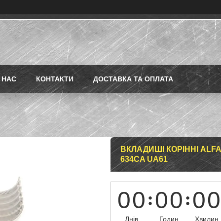
 НАС
КОНТАКТИ
ДОСТАВКА ТА ОПЛАТА
ВКЛАДИШІ КОРІННІ ALFA R
634CA UA61
0
0
0
0
0
0
Днів
Годин
Хвилин