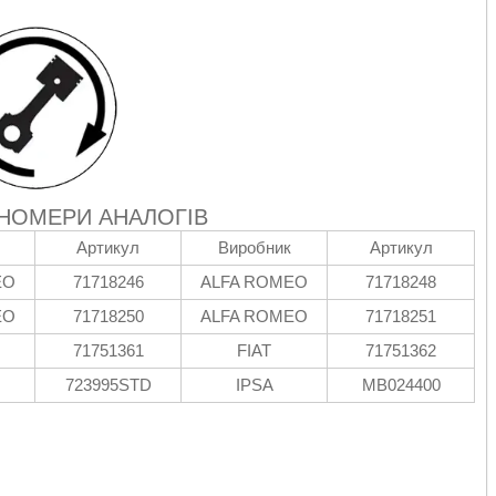
 НОМЕРИ АНАЛОГІВ
Артикул
Виробник
Артикул
EO
71718246
ALFA ROMEO
71718248
EO
71718250
ALFA ROMEO
71718251
71751361
FIAT
71751362
723995STD
IPSA
MB024400