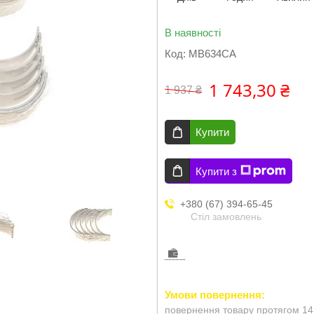
В наявності
Код:
MB634CA
1 743,30 ₴
1 937 ₴
Купити
Купити з
+380 (67) 394-65-45
Стіл замовлень
повернення товару протягом 14