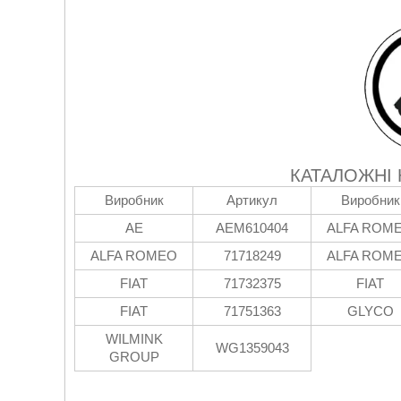
КАТАЛОЖНІ
Виробник
Артикул
Виробник
AE
AEM610404
ALFA ROM
ALFA ROMEO
71718249
ALFA ROM
FIAT
71732375
FIAT
FIAT
71751363
GLYCO
WILMINK
WG1359043
GROUP