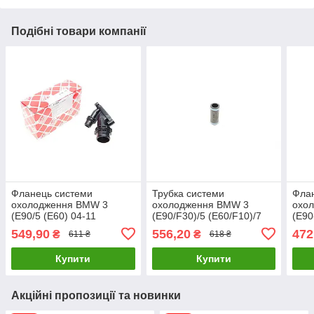
Подібні товари компанії
Фланець системи
Трубка системи
Фла
охолодження BMW 3
охолодження BMW 3
охо
(E90/5 (E60) 04-11
(E90/F30)/5 (E60/F10)/7
(E90
(N47/N57) FEBI BILSTEIN
(F01/F02/G11/G12)/X3
(E70
549,90
556,20
472
₴
₴
611 ₴
618 ₴
176569 UA61
(F25)/X5 (F15)
04-
11717799853 UA61
UA6
Купити
Купити
Акційні пропозиції та новинки