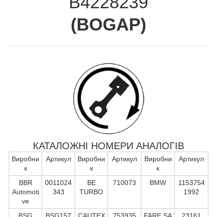
B4228239
(
BOGAP
)
КАТАЛОЖНІ НОМЕРИ АНАЛОГІВ
Виробни
Артикул
Виробни
Артикул
Виробни
Артикул
к
к
к
BBR
0011024
BE
710073
BMW
1153754
Automoti
343
TURBO
1992
ve
BSG
BSG157
CAUTEX
753935
FARE SA
23161