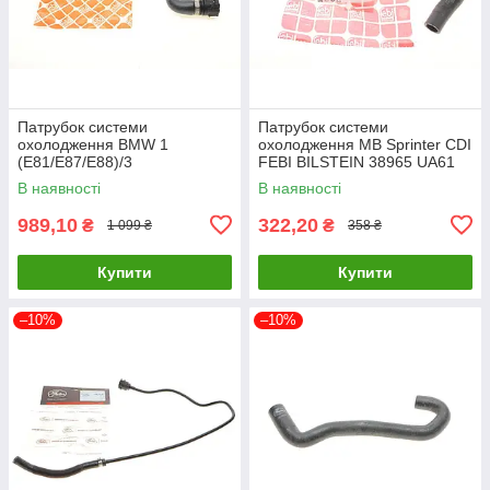
Патрубок системи
Патрубок системи
охолодження BMW 1
охолодження MB Sprinter CDI
(E81/E87/E88)/3
FEBI BILSTEIN 38965 UA61
(E46/E90/E91)/X3 (E83)
В наявності
В наявності
1.6/1.8/2.0 01-13 49252 UA61
989,10
322,20
₴
₴
1 099 ₴
358 ₴
Купити
Купити
–10%
–10%