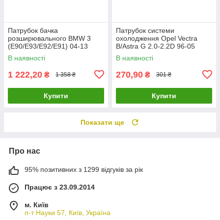
Патрубок бачка
Патрубок системи
розширювального BMW 3
охолодження Opel Vectra
(E90/E93/E92/E91) 04-13
B/Astra G 2.0-2.2D 96-05
(N52/N53) GATES 02-1687
GATES 02-1671 UA61
В наявності
В наявності
UA61
1 222,20
270,90
₴
₴
1 358 ₴
301 ₴
Купити
Купити
Показати ще
Про нас
95% позитивних з 1299 відгуків за рік
Працює з 23.09.2014
м. Київ
п-т Науки 57, Київ, Україна