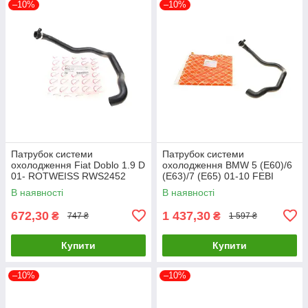
–10%
–10%
Патрубок системи
Патрубок системи
охолодження Fiat Doblo 1.9 D
охолодження BMW 5 (E60)/6
01- ROTWEISS RWS2452
(E63)/7 (E65) 01-10 FEBI
UA61
BILSTEIN 46516 UA61
В наявності
В наявності
672,30
1 437,30
₴
₴
747 ₴
1 597 ₴
Купити
Купити
–10%
–10%