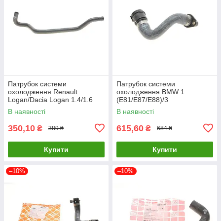
Патрубок системи
Патрубок системи
охолодження Renault
охолодження BMW 1
Logan/Dacia Logan 1.4/1.6
(E81/E87/E88)/3
04- GATES 3933 UA61
(E46/E90/E91)/X3 (E83)
В наявності
В наявності
1.6/1.8/2.0 01-13 GATES 02-
1611 UA61
350,10
615,60
₴
₴
389 ₴
684 ₴
Купити
Купити
–10%
–10%