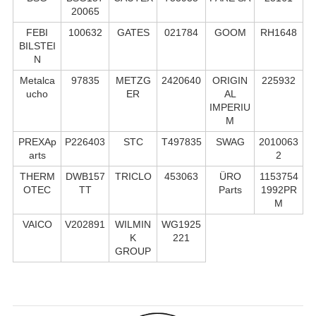
20065
FEBI
100632
GATES
021784
GOOM
RH1648
BILSTEI
N
Metalca
97835
METZG
2420640
ORIGIN
225932
ucho
ER
AL
IMPERIU
M
PREXAp
P226403
STC
T497835
SWAG
2010063
arts
2
THERM
DWB157
TRICLO
453063
ÜRO
1153754
OTEC
TT
Parts
1992PR
M
VAICO
V202891
WILMIN
WG1925
K
221
GROUP