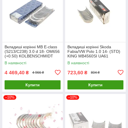
Вкладиші корінні MB E-class
Вкладиші корінні Skoda
(S213/C238) 3.0 d 18- OM656
Fabia/VW Polo 1.0 14- (STD)
(+0.50) KOLBENSCHMIDT
KING MB4560SI UA61
37165620 UA61
В наявності
В наявності
4 469,40
723,60
₴
₴
4 966 ₴
804 ₴
Купити
Купити
–10%
–10%