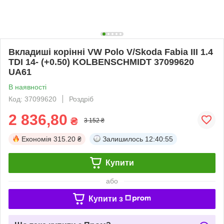
Вкладиші корінні VW Polo V/Skoda Fabia III 1.4
TDI 14- (+0.50) KOLBENSCHMIDT 37099620
UA61
В наявності
Код: 37099620
Роздріб
2 836,80
₴
3 152 ₴
Економія
315.20 ₴
Залишилось
12:40:54
Купити
або
Купити з