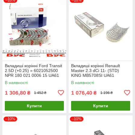
–10%
–10%
Вкладиші корінні Ford Transit
Вкладиші корінні Renault
2.5D (+0.25) = 6021052500
Master 2.3 dCi 11- (STD)
NPR 180 021 0006 15 UA61
KING MB5708SI UA61
В наявності
В наявності
1 306,80
1 076,40
₴
₴
1 452 ₴
1 196 ₴
Купити
Купити
–10%
–10%