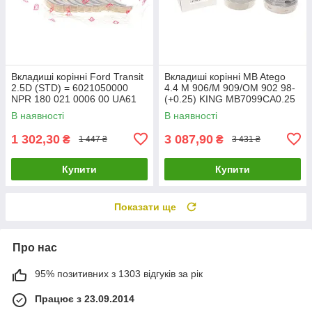
Вкладиші корінні Ford Transit
Вкладиші корінні MB Atego
2.5D (STD) = 6021050000
4.4 M 906/M 909/OM 902 98-
NPR 180 021 0006 00 UA61
(+0.25) KING MB7099CA0.25
UA61
В наявності
В наявності
1 302,30
3 087,90
₴
₴
1 447 ₴
3 431 ₴
Купити
Купити
Показати ще
Про нас
95% позитивних з 1303 відгуків за рік
Працює з 23.09.2014