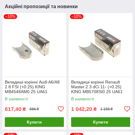
Акційні пропозиції та новинки
–10%
–10%
Вкладиші корінні Audi A6/A8
Вкладиші корінні Renault
2.8 FSI (+0.25) KING
Master 2.3 dCi 11- (+0.25)
MB4548AM0.25 UA61
KING MB5708SI0.25 UA61
В наявності
В наявності
617,40
1 042,20
₴
₴
686 ₴
1 158 ₴
Купити
Купити