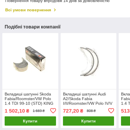
Повернення товару впродовж 14 днів за домовленістю
Всі умови повернення
Подібні товари компанії
Вкладиші шатунні Skoda
Вкладиші шатунні Audi
Вкла
Fabia/Roomster/VW Polo
A2/Skoda Fabia
Fabi
1.4 TDI 99-10 (STD) KING
I/II/Roomster/VW Polo IV/V
1.4 
CR 349XA UA61
1.2-1.4 TDI 99- (+0.50) 029
MB4
1 502,10
727,20
513
₴
₴
1 669 ₴
808 ₴
PL 20897 050 UA61
Купити
Купити