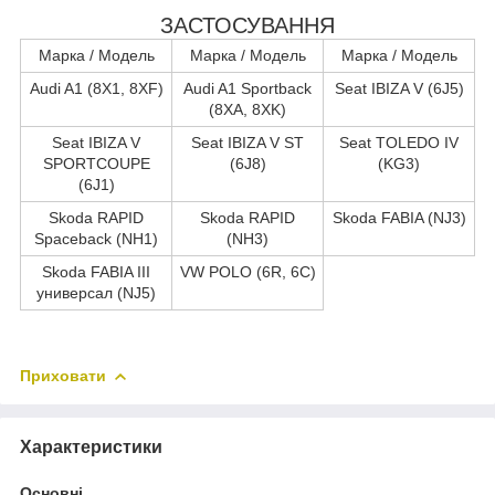
ЗАСТОСУВАННЯ
Марка / Модель
Марка / Модель
Марка / Модель
Audi A1 (8X1, 8XF)
Audi A1 Sportback
Seat IBIZA V (6J5)
(8XA, 8XK)
Seat IBIZA V
Seat IBIZA V ST
Seat TOLEDO IV
SPORTCOUPE
(6J8)
(KG3)
(6J1)
Skoda RAPID
Skoda RAPID
Skoda FABIA (NJ3)
Spaceback (NH1)
(NH3)
Skoda FABIA III
VW POLO (6R, 6C)
универсал (NJ5)
Приховати
Характеристики
Основні