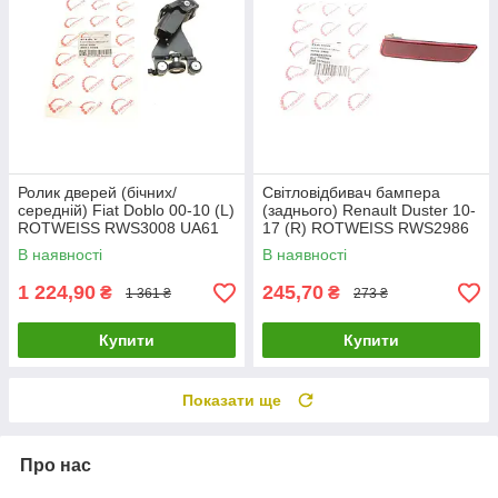
Ролик дверей (бічних/
Світловідбивач бампера
середній) Fiat Doblo 00-10 (L)
(заднього) Renault Duster 10-
ROTWEISS RWS3008 UA61
17 (R) ROTWEISS RWS2986
UA61
В наявності
В наявності
1 224,90
245,70
₴
₴
1 361 ₴
273 ₴
Купити
Купити
Показати ще
Про нас