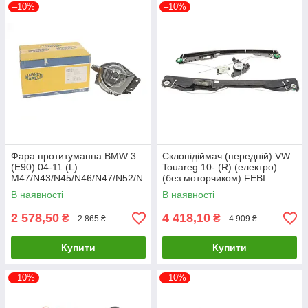
–10%
–10%
Фара протитуманна BMW 3
Склопідіймач (передній) VW
(E90) 04-11 (L)
Touareg 10- (R) (електро)
M47/N43/N45/N46/N47/N52/N
(без моторчиком) FEBI
53/N54/N57 MAGNETI
BILSTEIN 176901 UA61
В наявності
В наявності
MARELLI 719000000138
UA61
2 578,50
4 418,10
₴
₴
2 865 ₴
4 909 ₴
Купити
Купити
–10%
–10%