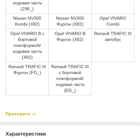
ходовая часть
(296_)
Nissan NV300
Nissan NV300
Opel VIVARO
Kombi (X82)
Фургон (X82)
Combi
Opel VIVARO B c
Opel VIVARO B
Renault TRAFIC III
бортовой
Фургон (X82)
автобус
платформой/
ходовая часть
(X82)
Renault TRAFIC III
Renault TRAFIC III
Фургон (FG_)
c бортовой
платформой/
ходовая часть
(EG_)
Приховати
Характеристики