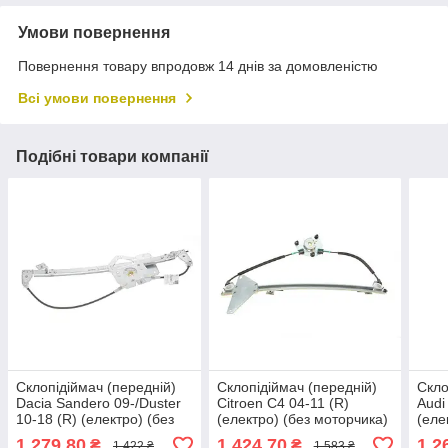
Умови повернення
Повернення товару впродовж 14 днів за домовленістю
Всі умови повернення
Подібні товари компанії
Склопідіймач (передній)
Склопідіймач (передній)
Скло
Dacia Sandero 09-/Duster
Citroen C4 04-11 (R)
Audi
10-18 (R) (електро) (без
(електро) (без моторчика)
(еле
моторчика) MIRAGLIO
VAN WEZEL 0970262
VAN
1 279,80
1 424,70
1 2
₴
₴
1 422 ₴
1 583 ₴