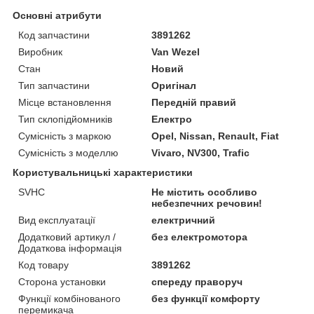
Основні атрибути
Код запчастини
3891262
Виробник
Van Wezel
Стан
Новий
Тип запчастини
Оригінал
Місце встановлення
Передній правий
Тип склопідйомників
Електро
Сумісність з маркою
Opel, Nissan, Renault, Fiat
Сумісність з моделлю
Vivaro, NV300, Trafic
Користувальницькі характеристики
SVHC
Не містить особливо
небезпечних речовин!
Вид експлуатації
електричний
Додатковий артикул /
без електромотора
Додаткова інформація
Код товару
3891262
Сторона установки
спереду праворуч
Функції комбінованого
без функції комфорту
перемикача