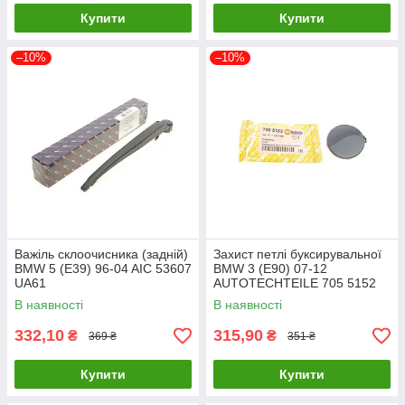
Купити
Купити
–10%
–10%
Важіль склоочисника (задній)
Захист петлі буксирувальної
BMW 5 (E39) 96-04 AIC 53607
BMW 3 (E90) 07-12
UA61
AUTOTECHTEILE 705 5152
UA61
В наявності
В наявності
332,10
315,90
₴
₴
369 ₴
351 ₴
Купити
Купити