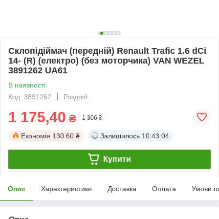
Склопідіймач (передній) Renault Trafic 1.6 dCi
14- (R) (електро) (без моторчика) VAN WEZEL
3891262 UA61
В наявності
Код: 3891262
Роздріб
1 175,40
₴
1 306 ₴
Економія
130.60 ₴
Залишилось
10:43:03
Купити
Опис
Характеристики
Доставка
Оплата
Умови п