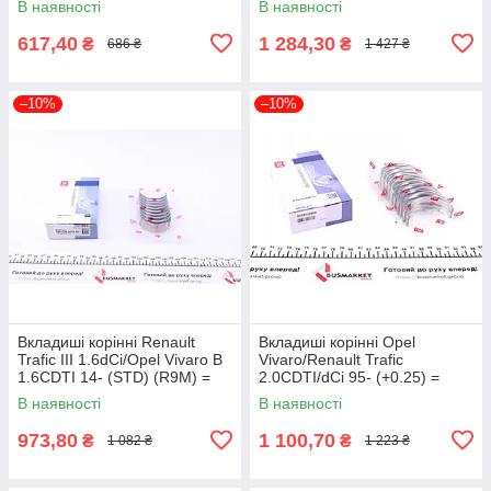
В наявності
В наявності
617,40
1 284,30
₴
₴
686 ₴
1 427 ₴
–10%
–10%
Вкладиші корінні Renault
Вкладиші корінні Opel
Trafic III 1.6dCi/Opel Vivaro B
Vivaro/Renault Trafic
1.6CDTI 14- (STD) (R9M) =
2.0CDTI/dCi 95- (+0.25) =
603815 180 038 0015 00
6038142500 NPR 180 038
В наявності
В наявності
UA61
0014 15 UA61
973,80
1 100,70
₴
₴
1 082 ₴
1 223 ₴