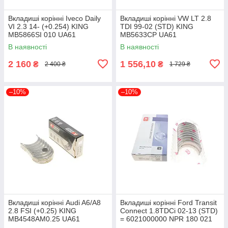
Вкладиші корінні Iveco Daily
Вкладиші корінні VW LT 2.8
VI 2.3 14- (+0.254) KING
TDI 99-02 (STD) KING
MB5866SI 010 UA61
MB5633CP UA61
В наявності
В наявності
2 160
1 556,10
₴
₴
2 400 ₴
1 729 ₴
–10%
–10%
Вкладиші корінні Audi A6/A8
Вкладиші корінні Ford Transit
2.8 FSI (+0.25) KING
Connect 1.8TDCi 02-13 (STD)
MB4548AM0.25 UA61
= 6021000000 NPR 180 021
0001 00 UA61