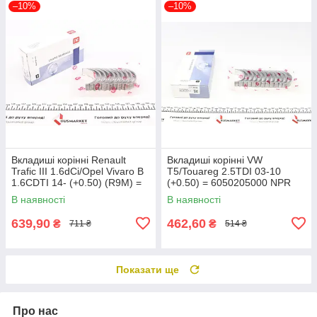
–10%
–10%
Вкладиші корінні Renault
Вкладиші корінні VW
Trafic III 1.6dCi/Opel Vivaro B
T5/Touareg 2.5TDI 03-10
1.6CDTI 14- (+0.50) (R9M) =
(+0.50) = 6050205000 NPR
6038 180 038 0015 21 UA61
180 050 0021 21 UA61
В наявності
В наявності
639,90
462,60
₴
₴
711 ₴
514 ₴
Показати ще
Про нас