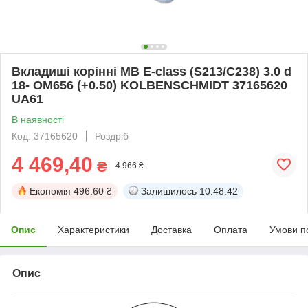
Вкладиші корінні MB E-class (S213/C238) 3.0 d
18- OM656 (+0.50) KOLBENSCHMIDT 37165620
UA61
В наявності
Код: 37165620
Роздріб
4 469,40
₴
4 966 ₴
Економія
496.60 ₴
Залишилось
10:48:42
Опис
Характеристики
Доставка
Оплата
Умови п
Опис