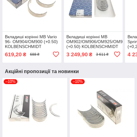
Вкладиші корінні MB Vario
Вкладиші корінні MB
Вкла
96- OM904/OM900 (+0.50)
OM902/OM906/OM925/OM926
Spri
KOLBENSCHMIDT
(+0.50) KOLBENSCHMIDT
(+0
79226620 UA61
77539620 UA61
779
619,20
3 249,90
4 2
₴
₴
688 ₴
3 611 ₴
Акційні пропозиції та новинки
–10%
–10%