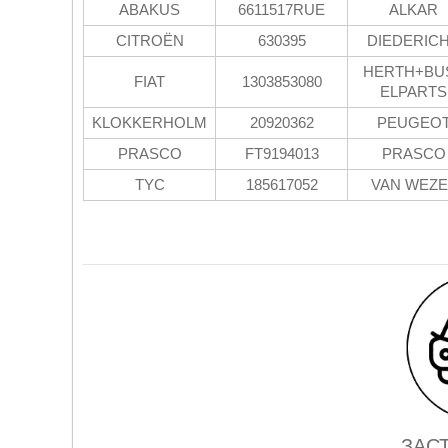
ABAKUS
6611517RUE
ALKAR
CITROËN
630395
DIEDERIC
HERTH+BU
FIAT
1303853080
ELPARTS
KLOKKERHOLM
20920362
PEUGEO
PRASCO
FT9194013
PRASCO
TYC
185617052
VAN WEZE
ЗАС