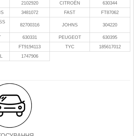
2102920
CITROËN
630344
HS
3481072
FAST
FT87062
SS
82700316
JOHNS
304220
T
630331
PEUGEOT
630395
FT9194113
TYC
185617012
L
1747906
ТОСУВАННЯ