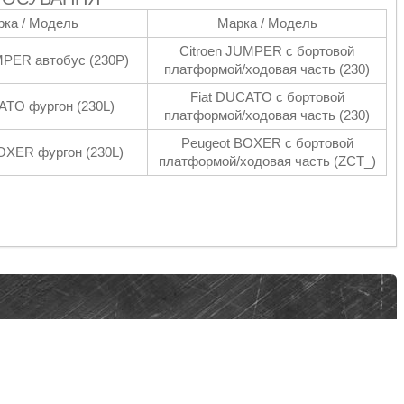
ка / Модель
Марка / Модель
Citroen JUMPER c бортовой
MPER автобус (230P)
платформой/ходовая часть (230)
Fiat DUCATO c бортовой
ATO фургон (230L)
платформой/ходовая часть (230)
Peugeot BOXER c бортовой
OXER фургон (230L)
платформой/ходовая часть (ZCT_)