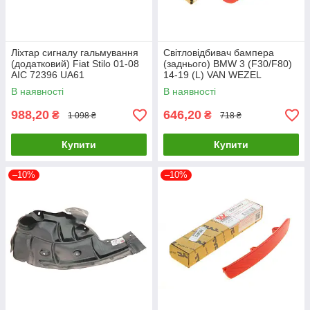
Ліхтар сигналу гальмування
Світловідбивач бампера
(додатковий) Fiat Stilo 01-08
(заднього) BMW 3 (F30/F80)
AIC 72396 UA61
14-19 (L) VAN WEZEL
0693939 UA61
В наявності
В наявності
988,20
646,20
₴
₴
1 098 ₴
718 ₴
Купити
Купити
–10%
–10%