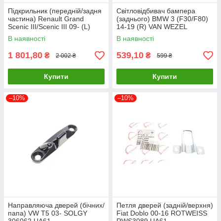
Підкрильник (передній/задня
Світловідбивач бампера
частина) Renault Grand
(заднього) BMW 3 (F30/F80)
Scenic III/Scenic III 09- (L)
14-19 (R) VAN WEZEL
VAN WEZEL 4380435 UA61
0693940 UA61
В наявності
В наявності
1 801,80
539,10
₴
₴
2 002 ₴
599 ₴
Купити
Купити
–10%
–10%
Направляюча дверей (бічних/
Петля дверей (задній/верхня)
папа) VW T5 03- SOLGY
Fiat Doblo 00-16 ROTWEISS