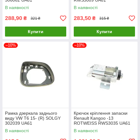
306062 UA61
RWS3089 UA61
В наявності
В наявності
288,90
283,50
₴
₴
321 ₴
315 ₴
Купити
Купити
–10%
–10%
Рамка дзеркала заднього
Крючок кріплення запаски
виду VW T6 15- (R) SOLGY
Renault Kangoo -13
302039 UA61
ROTWEISS RWS3035 UA61
В наявності
В наявності