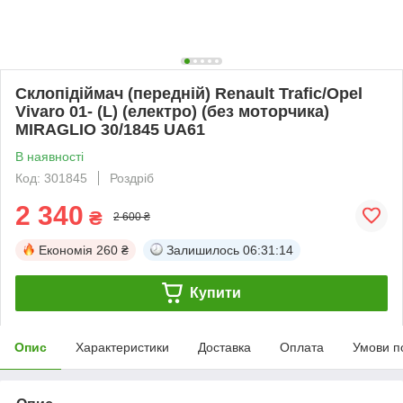
Склопідіймач (передній) Renault Trafic/Opel
Vivaro 01- (L) (електро) (без моторчика)
MIRAGLIO 30/1845 UA61
В наявності
Код: 301845
Роздріб
2 340
₴
2 600 ₴
Економія
260 ₴
Залишилось
06:31:13
Купити
Опис
Характеристики
Доставка
Оплата
Умови п