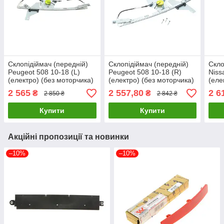
Склопідіймач (передній)
Склопідіймач (передній)
Скло
Peugeot 508 10-18 (L)
Peugeot 508 10-18 (R)
Niss
(електро) (без моторчика)
(електро) (без моторчика)
(еле
MIRAGLIO 30/1829 UA61
MIRAGLIO 30/1828 UA61
MIR
2 565
2 557,80
2 6
₴
₴
2 850 ₴
2 842 ₴
Купити
Купити
Акційні пропозиції та новинки
–10%
–10%