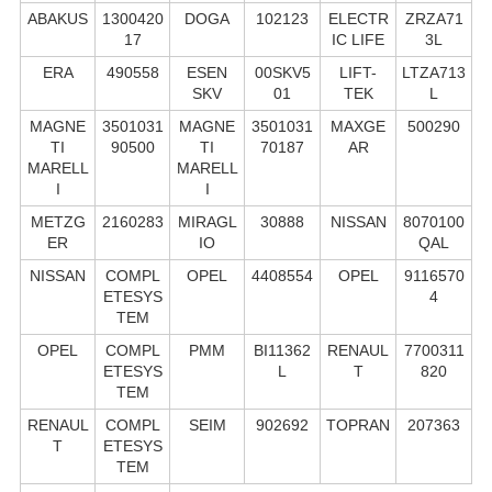
ABAKUS
1300420
DOGA
102123
ELECTR
ZRZA71
17
IC LIFE
3L
ERA
490558
ESEN
00SKV5
LIFT-
LTZA713
SKV
01
TEK
L
MAGNE
3501031
MAGNE
3501031
MAXGE
500290
TI
90500
TI
70187
AR
MARELL
MARELL
I
I
METZG
2160283
MIRAGL
30888
NISSAN
8070100
ER
IO
QAL
NISSAN
COMPL
OPEL
4408554
OPEL
9116570
ETESYS
4
TEM
OPEL
COMPL
PMM
BI11362
RENAUL
7700311
ETESYS
L
T
820
TEM
RENAUL
COMPL
SEIM
902692
TOPRAN
207363
T
ETESYS
TEM