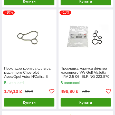
Купити
Купити
–10%
–10%
Прокладка корпуса фільтра
Прокладка корпуса фільтра
масляного Chevrolet
масляного VW Golf VI/Jetta
Aveo/Opel Astra H/Zafira B
III/IV 2.5 06- ELRING 223.870
1.4/1.6 06- ELRING 539.450
UA61
В наявності
В наявності
UA61
179,10
496,80
₴
₴
199 ₴
552 ₴
Купити
Купити