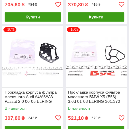
705,60
370,80
₴
₴
784 ₴
412 ₴
Купити
Купити
–10%
–10%
Прокладка корпуса фільтра
Прокладка корпуса фільтра
масляного Audi A4/A6/VW
масляного BMW X5 (E53)
Passat 2.0 00-05 ELRING
3.0d 01-03 ELRING 301.370
627.522 UA61
UA61
В наявності
В наявності
307,80
521,10
₴
₴
342 ₴
579 ₴