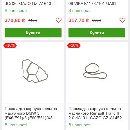
dCi 06- GAZO GZ-A1640
09 VIKA K11787101 UA61
UA61
В наявності
В наявності
370,80
317,70
₴
₴
412 ₴
353 ₴
Купити
Купити
–10%
–10%
Прокладка корпуса фільтра
Прокладка корпуса фільтра
масляного BMW 3
масляного Renault Trafic II
(E46/E91)/5 (E60/E61)/X3
2.0 dCi 01- GAZO GZ-A1452
(E83) 2.0D 98-12 M47 BMW
UA61
В наявності
В наявності
11427787695 UA61