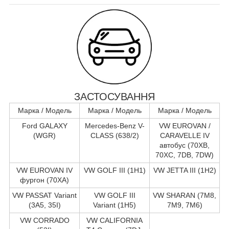
ЗАСТОСУВАННЯ
Марка / Модель
Марка / Модель
Марка / Модель
Ford GALAXY
Mercedes-Benz V-
VW EUROVAN /
(WGR)
CLASS (638/2)
CARAVELLE IV
автобус (70XB,
70XC, 7DB, 7DW)
VW EUROVAN IV
VW GOLF III (1H1)
VW JETTA III (1H2)
фургон (70XA)
VW PASSAT Variant
VW GOLF III
VW SHARAN (7M8,
(3A5, 35I)
Variant (1H5)
7M9, 7M6)
VW CORRADO
VW CALIFORNIA