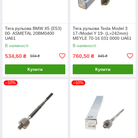
Тяга рульова BMW X5 (E53)
Тяга рульова Tesla Model 3
00- ASMETAL 20BM0400
17-/Model Y 19- (L=242mm)
UA61
MEYLE 70-16 031 0000 UA61
В наявності
В наявності
534,60
760,50
₴
₴
594 ₴
845 ₴
Купити
Купити
–10%
–10%