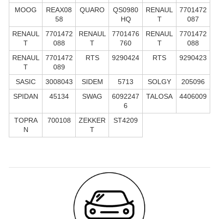
MOOG
REAX08
QUARO
QS0980
RENAUL
7701472
58
HQ
T
087
RENAUL
7701472
RENAUL
7701476
RENAUL
7701472
T
088
T
760
T
088
RENAUL
7701472
RTS
9290424
RTS
9290423
T
089
SASIC
3008043
SIDEM
5713
SOLGY
205096
SPIDAN
45134
SWAG
6092247
TALOSA
4406009
6
TOPRA
700108
ZEKKER
ST4209
N
T