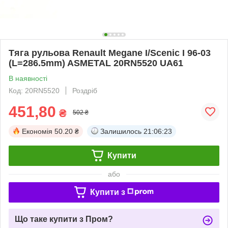
Тяга рульова Renault Megane I/Scenic I 96-03
(L=286.5mm) ASMETAL 20RN5520 UA61
В наявності
Код: 20RN5520
Роздріб
451,80
₴
502 ₴
Економія
50.20 ₴
Залишилось
21:06:22
Купити
або
Купити з
Що таке купити з Пром?