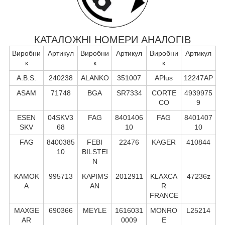
КАТАЛОЖНІ НОМЕРИ АНАЛОГІВ
Виробни
Артикул
Виробни
Артикул
Виробни
Артикул
к
к
к
A.B.S.
240238
ALANKO
351007
APlus
12247AP
ASAM
71748
BGA
SR7334
CORTE
4939975
CO
9
ESEN
04SKV3
FAG
8401406
FAG
8401407
SKV
68
10
10
FAG
8400385
FEBI
22476
KAGER
410844
10
BILSTEI
N
KAMOK
995713
KAPIMS
2012911
KLAXCA
47236z
A
AN
R
FRANCE
MAXGE
690366
MEYLE
1616031
MONRO
L25214
AR
0009
E