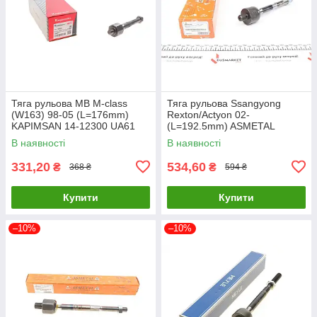
Тяга рульова MB M-class
Тяга рульова Ssangyong
(W163) 98-05 (L=176mm)
Rexton/Actyon 02-
KAPIMSAN 14-12300 UA61
(L=192.5mm) ASMETAL
20SY0100 UA61
В наявності
В наявності
331,20
534,60
₴
₴
368 ₴
594 ₴
Купити
Купити
–10%
–10%