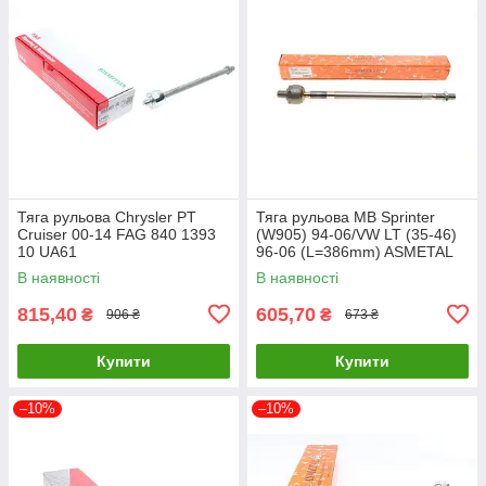
Тяга рульова Chrysler PT
Тяга рульова MB Sprinter
Cruiser 00-14 FAG 840 1393
(W905) 94-06/VW LT (35-46)
10 UA61
96-06 (L=386mm) ASMETAL
20MR0900 UA61
В наявності
В наявності
815,40
605,70
₴
₴
906 ₴
673 ₴
Купити
Купити
–10%
–10%