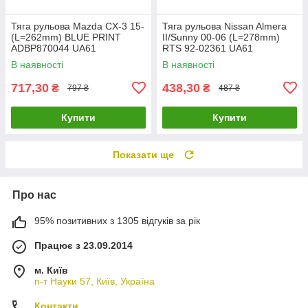
Тяга рульова Mazda CX-3 15-
Тяга рульова Nissan Almera
(L=262mm) BLUE PRINT
II/Sunny 00-06 (L=278mm)
ADBP870044 UA61
RTS 92-02361 UA61
В наявності
В наявності
717,30
438,30
₴
₴
797 ₴
487 ₴
Купити
Купити
Показати ще
Про нас
95% позитивних з 1305 відгуків за рік
Працює з 23.09.2014
м. Київ
п-т Науки 57, Київ, Україна
Контакти