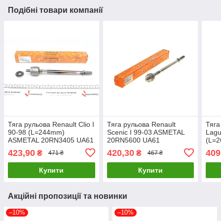
Подібні товари компанії
Тяга рульова Renault Clio I
Тяга рульова Renault
Тяга
90-98 (L=244mm)
Scenic I 99-03 ASMETAL
Lagu
ASMETAL 20RN3405 UA61
20RN5600 UA61
(L=
20R
423,90
420,30
409
₴
₴
471 ₴
467 ₴
Купити
Купити
Акційні пропозиції та новинки
–10%
–10%