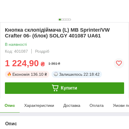
Кнопка склопідіймача (L) MB Sprinter/VW
Crafter 06- (блок) SOLGY 401087 UA61
В наявності
Код: 401087
Роздріб
1 224,90
₴
1 361 ₴
Економія
136.10 ₴
Залишилось
22:18:41
Купити
Опис
Характеристики
Доставка
Оплата
Умови п
Опис