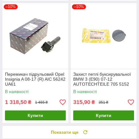
–10%
–10%
Перемикач підрульовий Opel
Захист петлі буксирувальної
Insignia A 08-17 (R) AIC 56242
BMW 3 (E90) 07-12
UA61
AUTOTECHTEILE 705 5152
UA61
В наявності
В наявності
1 318,50
315,90
₴
₴
1 465 ₴
351 ₴
Купити
Купити
Показати ще