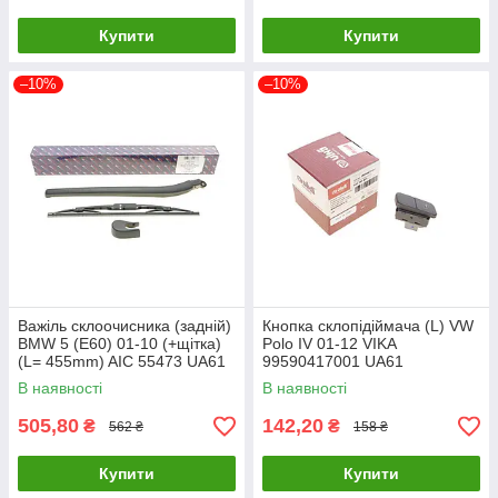
Купити
Купити
–10%
–10%
Важіль склоочисника (задній)
Кнопка склопідіймача (L) VW
BMW 5 (E60) 01-10 (+щітка)
Polo IV 01-12 VIKA
(L= 455mm) AIC 55473 UA61
99590417001 UA61
В наявності
В наявності
505,80
142,20
₴
₴
562 ₴
158 ₴
Купити
Купити