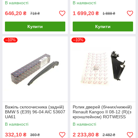
0693939 UA61
(R) ROTWEISS RWS3002
В наявності
В наявності
UA61
646,20
1 699,20
₴
₴
718 ₴
1 888 ₴
Купити
Купити
–10%
–10%
Важіль склоочисника (задній)
Ролик дверей (бічних/нижній)
BMW 5 (E39) 96-04 AIC 53607
Renault Kangoo II 08-12 (R)(з
UA61
кронштейном) ROTWEISS
RWS1523 UA61
В наявності
В наявності
332,10
2 233,80
₴
₴
369 ₴
2 482 ₴