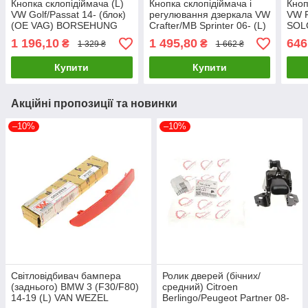
Кнопка склопідіймача (L)
Кнопка склопідіймача і
Кноп
VW Golf/Passat 14- (блок)
регулювання дзеркала VW
VW P
(OE VAG) BORSEHUNG
Crafter/MB Sprinter 06- (L)
SOL
B11583 UA61
SOLGY 401005 UA61
1 196,10
1 495,80
646
₴
₴
1 329 ₴
1 662 ₴
Купити
Купити
Акційні пропозиції та новинки
–10%
–10%
Світловідбивач бампера
Ролик дверей (бічних/
(заднього) BMW 3 (F30/F80)
средний) Citroen
14-19 (L) VAN WEZEL
Berlingo/Peugeot Partner 08-