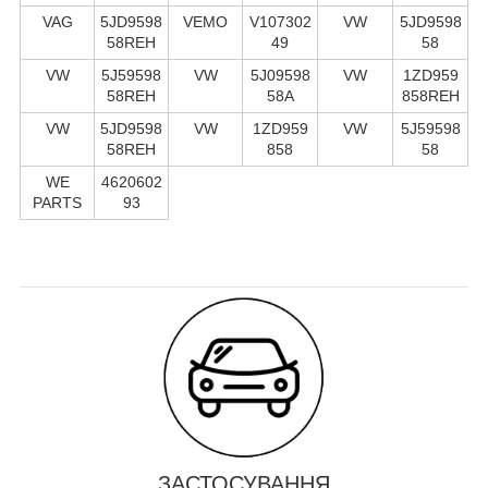
VAG
5JD9598
VEMO
V107302
VW
5JD9598
58REH
49
58
VW
5J59598
VW
5J09598
VW
1ZD959
58REH
58A
858REH
VW
5JD9598
VW
1ZD959
VW
5J59598
58REH
858
58
WE
4620602
PARTS
93
ЗАСТОСУВАННЯ