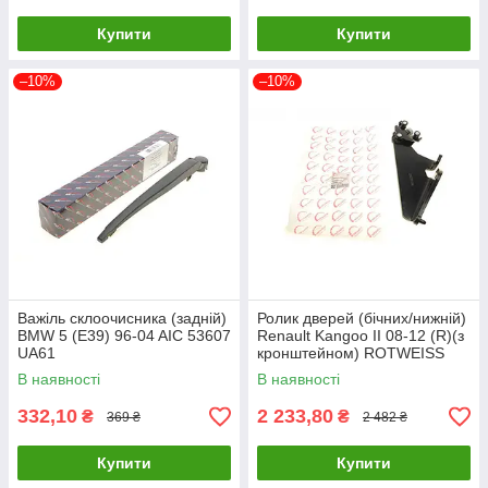
Купити
Купити
–10%
–10%
Важіль склоочисника (задній)
Ролик дверей (бічних/нижній)
BMW 5 (E39) 96-04 AIC 53607
Renault Kangoo II 08-12 (R)(з
UA61
кронштейном) ROTWEISS
RWS1523 UA61
В наявності
В наявності
332,10
2 233,80
₴
₴
369 ₴
2 482 ₴
Купити
Купити