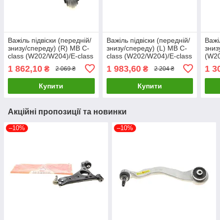
Важіль підвіски (передній/
Важіль підвіски (передній/
Важі
знизу/спереду) (R) MB C-
знизу/спереду) (L) MB C-
зниз
class (W202/W204)/E-class
class (W202/W204)/E-class
(W20
(C207/A207) 00-
(C207/A207) 00-
KAP
1 862,10
1 983,60
1 3
₴
₴
2 069 ₴
2 204 ₴
23MR3205B UA61
23MR3204 UA61
Купити
Купити
Акційні пропозиції та новинки
–10%
–10%