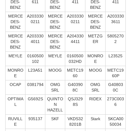
DES-
611
DES-
411
DES-
411
BENZ
BENZ
BENZ
MERCE
A203330
MERCE
A203330
MERCE
A203330
DES-
0211
DES-
0211
DES-
3611
BENZ
BENZ
BENZ
MERCE
A203330
MERCE
A204330
METZG
5805270
DES-
4011
DES-
4411
ER
2
BENZ
BENZ
MEYLE
0160500
MEYLE
0160500
MONRO
L23525
102
032HD
E
MONRO
L23A51
MOOG
METC19
MOOG
METC19
E
60
60P
OCAP
0381794
OMG
G40390
OMG
G40803
SRL
8C
SRL
0C
OPTIMA
G5692S
QUINTO
QSJ329
RIDEX
273C003
L
N
8S
6
HAZELL
RUVILL
935137
SKF
VKDS32
Stark
SKCA00
E
8201B
50034