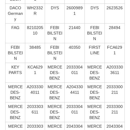
DACO
WH2332
DYS
2600989
DYS
2623526
German
R
1
y
FAG
8210205
FEBI
21440
FEBI
28494
10
BILSTEI
BILSTEI
N
N
FEBI
38485
FEBI
40350
FIRST
FCA629
BILSTEI
BILSTEI
LINE
1
N
N
KEY
KCA629
MERCE
2033304
MERCE
A203330
PARTS
1
DES-
011
DES-
3611
BENZ
BENZ
MERCE
A203330
MERCE
A204330
MERCE
2033300
DES-
4011
DES-
4411
DES-
211
BENZ
BENZ
BENZ
MERCE
2033303
MERCE
2033304
MERCE
2033300
DES-
611
DES-
011
DES-
211
BENZ
BENZ
BENZ
MERCE
2033303
MERCE
2043304
MERCE
2043304