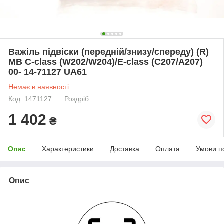
Важіль підвіски (передній/знизу/спереду) (R)
MB C-class (W202/W204)/E-class (C207/A207)
00- 14-71127 UA61
Немає в наявності
Код: 1471127
Роздріб
1 402
₴
Опис
Характеристики
Доставка
Оплата
Умови п
Опис