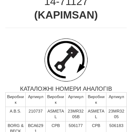
14-71127
(
KAPIMSAN
)
КАТАЛОЖНІ НОМЕРИ АНАЛОГІВ
Виробни
Артикул
Виробни
Артикул
Виробни
Артикул
к
к
к
A.B.S.
210737
ASMETA
23MR32
ASMETA
23MR32
L
05B
L
05
BORG &
BCA629
CPB
506177
CPB
506183
BECK
1