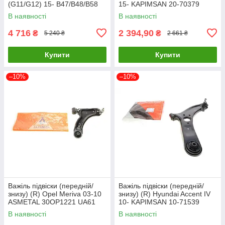
(G11/G12) 15- B47/B48/B58
15- KAPIMSAN 20-70379
MEYLE 316 050 0152/HD
UA61
В наявності
В наявності
UA61
4 716
2 394,90
₴
₴
5 240 ₴
2 661 ₴
Купити
Купити
–10%
–10%
Важіль підвіски (передній/
Важіль підвіски (передній/
знизу) (R) Opel Meriva 03-10
знизу) (R) Hyundai Accent IV
ASMETAL 30OP1221 UA61
10- KAPIMSAN 10-71539
UA61
В наявності
В наявності