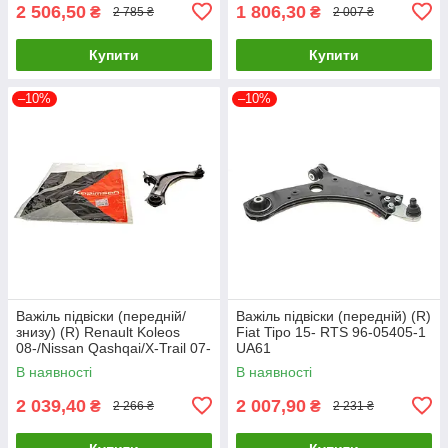
2 506,50
1 806,30
₴
₴
2 785 ₴
2 007 ₴
Купити
Купити
–10%
–10%
Важіль підвіски (передній/
Важіль підвіски (передній) (R)
знизу) (R) Renault Koleos
Fiat Tipo 15- RTS 96-05405-1
08-/Nissan Qashqai/X-Trail 07-
UA61
13 KAPIMSAN 17-70831 UA61
В наявності
В наявності
2 039,40
2 007,90
₴
₴
2 266 ₴
2 231 ₴