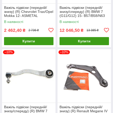
Важіль підвіски (передній/
Важіль підвіски (передній/
знизу) (R) Chevrolet Trax/Opel
знизу/спереду) (R) BMW 7
Mokka 12- ASMETAL
(G11/G12) 15- B57/B58/N63
30OP5001 UA61
BMW 31106861158 UA61
В наявності
В наявності
2 462,40
12 046,50
₴
₴
2 736 ₴
13 385 ₴
Купити
Купити
–10%
–10%
Важіль підвіски (передній/
Важіль підвіски (передній/
знизу/спереду) (R) BMW 7
знизу) (R) Renault Megane IV