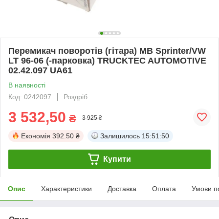
Перемикач поворотів (гітара) MB Sprinter/VW
LT 96-06 (-парковка) TRUCKTEC AUTOMOTIVE
02.42.097 UA61
В наявності
Код: 0242097
Роздріб
3 532,50
₴
3 925 ₴
Економія
392.50 ₴
Залишилось
15:51:49
Купити
Опис
Характеристики
Доставка
Оплата
Умови п