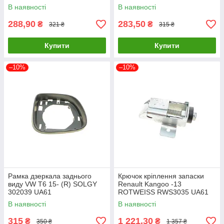
В наявності
В наявності
288,90
283,50
₴
₴
321 ₴
315 ₴
Купити
Купити
–10%
–10%
Рамка дзеркала заднього
Крючок кріплення запаски
виду VW T6 15- (R) SOLGY
Renault Kangoo -13
302039 UA61
ROTWEISS RWS3035 UA61
В наявності
В наявності
315
1 221,30
₴
₴
350 ₴
1 357 ₴