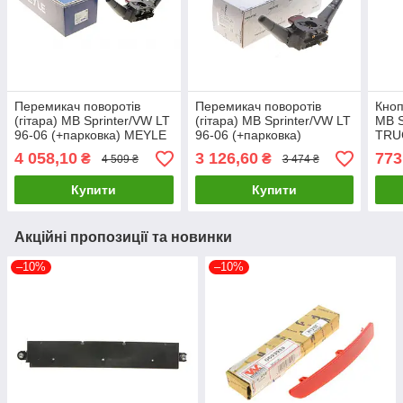
Перемикач поворотів
Перемикач поворотів
Кноп
(гітара) MB Sprinter/VW LT
(гітара) MB Sprinter/VW LT
MB S
96-06 (+парковка) MEYLE
96-06 (+парковка)
TRU
034 054 0015 UA61
TRUCKTEC AUTOMOTIVE
02.4
4 058,10
3 126,60
773
₴
₴
4 509 ₴
3 474 ₴
02.42.085 UA61
Купити
Купити
Акційні пропозиції та новинки
–10%
–10%