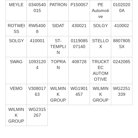
MEYLE
0340540
PATRON
P150057
PE
0102020
015
Automoti
0A
ve
ROTWEI
RW5400
SIDAT
430021
SOLGY
410002
SS
8
SOLGY
410001
ST-
0119085
STELLO
8807805
TEMPLI
07140
X
SX
N
SWAG
1093120
TOPRA
408728
TRUCKT
0242085
4
N
EC
AUTOM
OTIVE
VEMO
V308017
WILMIN
WG1901
WILMIN
WG2251
63
K
457
K
339
GROUP
GROUP
WILMIN
WG2315
K
267
GROUP