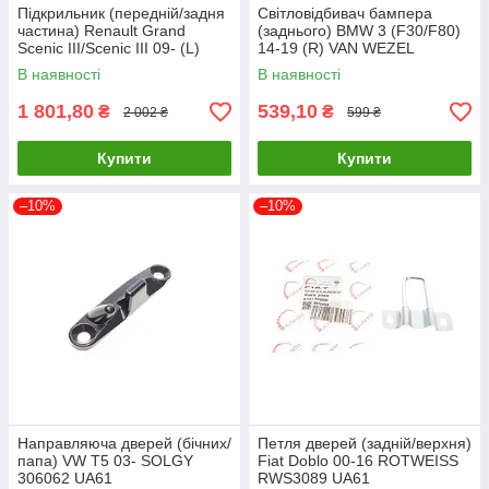
Підкрильник (передній/задня
Світловідбивач бампера
частина) Renault Grand
(заднього) BMW 3 (F30/F80)
Scenic III/Scenic III 09- (L)
14-19 (R) VAN WEZEL
VAN WEZEL 4380435 UA61
0693940 UA61
В наявності
В наявності
1 801,80
539,10
₴
₴
2 002 ₴
599 ₴
Купити
Купити
–10%
–10%
Направляюча дверей (бічних/
Петля дверей (задній/верхня)
папа) VW T5 03- SOLGY
Fiat Doblo 00-16 ROTWEISS
306062 UA61
RWS3089 UA61