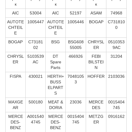
к
к
к
AIC
53004
AIC
52197
ASAM
74968
AUTOTE
1005447
AUTOTE
1005446
BOGAP
C731810
CHTEIL
CHTEIL
0
E
E
BOGAP
C73181
BSG
BSG608
CHRYSL
0510353
02
55005
ER
9AC
CHRYSL
5103539
DT
466926
FEBI
31204
ER
AC
Spare
BILSTEI
Parts
N
FISPA
430021
HERTH+
7048105
HOFFER
2103036
BUSS
3
ELPART
S
MAXGE
500180
MEAT &
23036
MERCE
0015404
AR
DORIA
DES
745
MERCE
A001540
MERCE
0015404
METZG
0916162
DES-
4745
DES-
745
ER
BENZ
BENZ