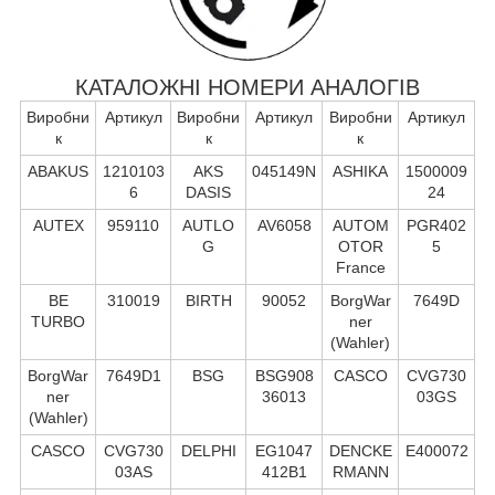
КАТАЛОЖНІ НОМЕРИ АНАЛОГІВ
Виробни
Артикул
Виробни
Артикул
Виробни
Артикул
к
к
к
ABAKUS
1210103
AKS
045149N
ASHIKA
1500009
6
DASIS
24
AUTEX
959110
AUTLO
AV6058
AUTOM
PGR402
G
OTOR
5
France
BE
310019
BIRTH
90052
BorgWar
7649D
TURBO
ner
(Wahler)
BorgWar
7649D1
BSG
BSG908
CASCO
CVG730
ner
36013
03GS
(Wahler)
CASCO
CVG730
DELPHI
EG1047
DENCKE
E400072
03AS
412B1
RMANN