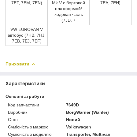
7EF, 7EM, 7EN)
Mk V c бортовой
7EA, 7EH)
платформой/
ходовая часть
(7JD, 7
VW EUROVAN V
автобус (7HB, 7HJ,
7EB, 7EJ, 7EF)
Приховати
Характеристики
Основні атрибути
Код запчастини
7649D
Виробник
BorgWarner (Wahler)
Стан
Новий
Сумісність з маркою
Volkswagen
Сумісність з моделлю
Transporter, Multivan