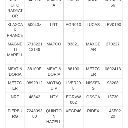
OTO
A
56
RADYAT
ÖR
KLAXCA
50043z
LRT
AGR010
LUCAS
LEV0190
R
3
FRANCE
MAGNE
5718221
MAPCO
83821
MAXGE
270227
TI
12149
AR
MARELL
I
MEAT &
88100E
MEAT &
88100
METZG
0892413
DORIA
DORIA
ER
METZG
0892912
MOTAQ
LVER29
NISSEN
98268
ER
UIP
8
S
NRF
48342
NTY
EGRVW
OSSCA
15730
002
PIERBU
7248093
QUINTO
XEGR46
RIDEX
1145E02
RG
80
N
20
HAZELL