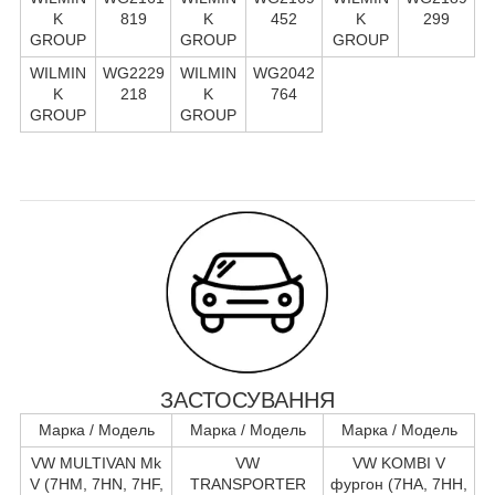
K
819
K
452
K
299
GROUP
GROUP
GROUP
WILMIN
WG2229
WILMIN
WG2042
K
218
K
764
GROUP
GROUP
ЗАСТОСУВАННЯ
Марка / Модель
Марка / Модель
Марка / Модель
VW MULTIVAN Mk
VW
VW KOMBI V
V (7HM, 7HN, 7HF,
TRANSPORTER
фургон (7HA, 7HH,