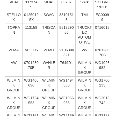
SIDAT
83737A
SIDAT
83737
Stark
SKEGR0
S
770219
STELLO
0125019
SWAG
3310151
TMI
EG0009
X
SX
3
9
TOPRA
113159
TRISCA
8813290
TRUCKT
0716018
N
N
56
EC
AUTOM
OTIVE
VEMA
VE9005
VEMO
V106300
VW
0701280
2
321
70B
VW
0701280
WAHLE
7649D1
WILMIN
WG1026
70E
R
K
982
GROUP
WILMIN
WG1408
WILMIN
WG1494
WILMIN
WG1700
K
690
K
533
K
233
GROUP
GROUP
GROUP
WILMIN
WG1724
WILMIN
WG1966
WILMIN
WG2015
K
553
K
953
K
742
GROUP
GROUP
GROUP
WILMIN
WG2161
WILMIN
WG2169
WILMIN
WG2189