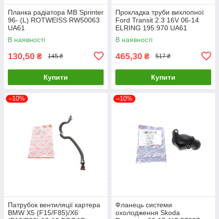
Планка радіатора MB Sprinter
Прокладка труби вихлопної
96- (L) ROTWEISS RW50063
Ford Transit 2.3 16V 06-14
UA61
ELRING 195.970 UA61
В наявності
В наявності
130,50
465,30
₴
₴
145 ₴
517 ₴
Купити
Купити
–10%
–10%
Патрубок вентиляції картера
Фланець системи
BMW X5 (F15/F85)/X6
охолодження Skoda