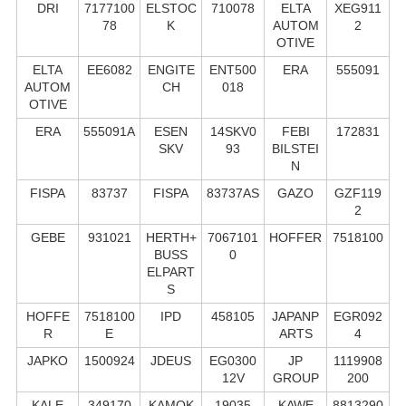
DRI
7177100
ELSTOC
710078
ELTA
XEG911
78
K
AUTOM
2
OTIVE
ELTA
EE6082
ENGITE
ENT500
ERA
555091
AUTOM
CH
018
OTIVE
ERA
555091A
ESEN
14SKV0
FEBI
172831
SKV
93
BILSTEI
N
FISPA
83737
FISPA
83737AS
GAZO
GZF119
2
GEBE
931021
HERTH+
7067101
HOFFER
7518100
BUSS
0
ELPART
S
HOFFE
7518100
IPD
458105
JAPANP
EGR092
R
E
ARTS
4
JAPKO
1500924
JDEUS
EG0300
JP
1119908
12V
GROUP
200
KALE
349170
KAMOK
19035
KAWE
8813290